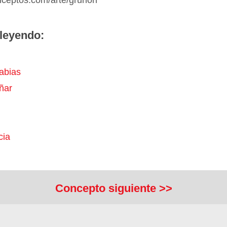
onceptos.com/arte/grunon
leyendo:
abias
ñar
cia
Concepto siguiente >>