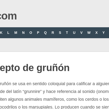
com
K
L
M
N
O
P
Q
R
S
T
U
V
W
X
Y
epto de gruñón
ruñón se usa en sentido coloquial para calificar a algui
de del latín “grunnire” y hace referencia al sonido (ono
iten algunos animales mamíferos, como los cerdos o los 
cocodrilos o los marsupiales. Lo producen cuando se sie