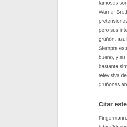
famosos son
Warner Brot
pretensiones
pero sus int
gruñón, azu
Siempre está
bueno, y su 
bastante sim
televisiva d
gruñones a
Citar este
Fingermann,