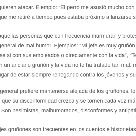
uieren atacar. Ejemplo: “El perro me asustó mucho con 
ue me retiré a tiempo pues estaba próximo a lanzarse s
 aquellas personas que con frecuencia murmuran y prote
eneral de mal humor. Ejemplos: “Mi jefe es muy gruñón,
sé si con sus empleados o directamente con la vida”, “T
n un anciano gruñón y la vida no te ha tratado tan mal, r
lugar de estar siempre renegando contra los jóvenes y su
general prefiere mantenerse alejada de los gruñones, lo 
ce que su disconformidad crezca y se tornen cada vez m
. Son pesimistas, malhumorados, disconformes y antipát
es gruñones son frecuentes en los cuentos e historieta