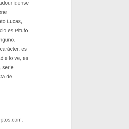
tadounidense
ene
ato Lucas,
cio es Pitufo
inguno.
carácter, es
die lo ve, es
 serie
sta de
eptos.com.