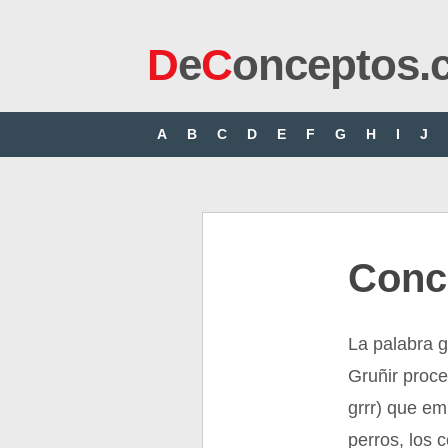
D
e
C
onceptos.
A
B
C
D
E
F
G
H
I
J
Conc
La palabra g
Gruñir proce
grrr) que em
perros, los 