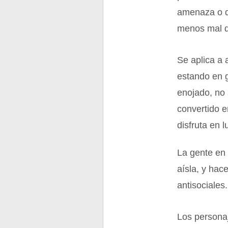
amenaza o q
menos mal q
Se aplica a
estando en g
enojado, no 
convertido e
disfruta en 
La gente en 
aísla, y ha
antisociales
Los personaj