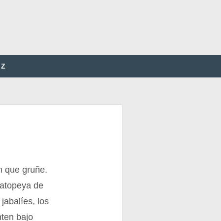
Z
en que gruñe.
matopeya de
jabalíes, los
nten bajo