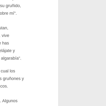
su gruñido,
obre mí”.
stan,
 vive
e has
elájate y
 algarabía”.
cual los
ás gruñones y
icos.
s. Algunos