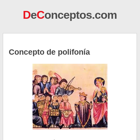
D
e
C
onceptos.com
Concepto de polifonía