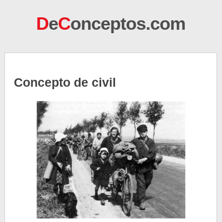
D
e
C
onceptos.com
Concepto de civil