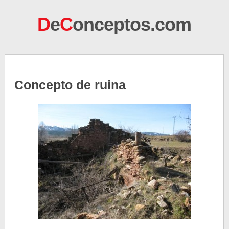
D
e
C
onceptos.com
Concepto de ruina