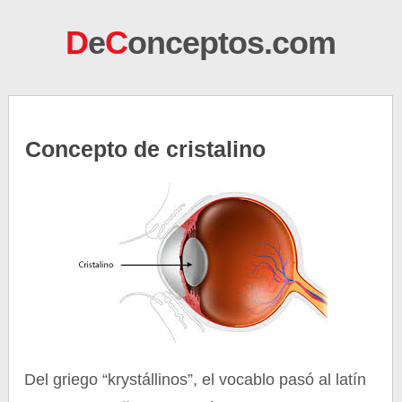
D
e
C
onceptos.com
Concepto de cristalino
Del griego “krystállinos”, el vocablo pasó al latín