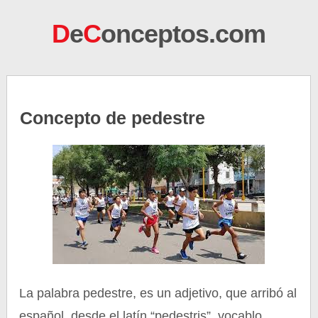
D
e
C
onceptos.com
Concepto de pedestre
La palabra pedestre, es un adjetivo, que arribó al
español, desde el latín “pedestris”, vocablo