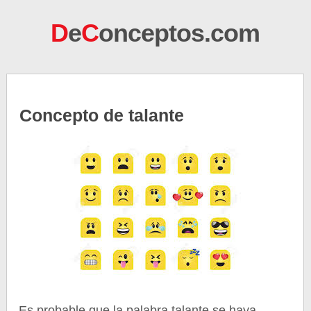
D
e
C
onceptos.com
Concepto de talante
Es probable que la palabra talante se haya