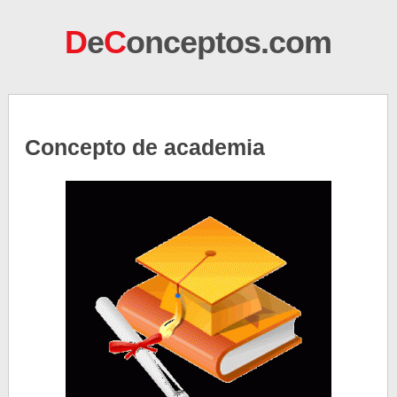
D
e
C
onceptos.com
Concepto de academia