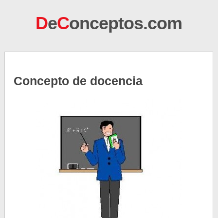
D
e
C
onceptos.com
Concepto de docencia