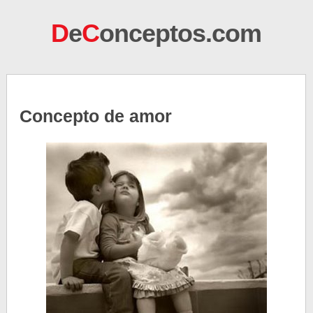
D
e
C
onceptos.com
Concepto de amor