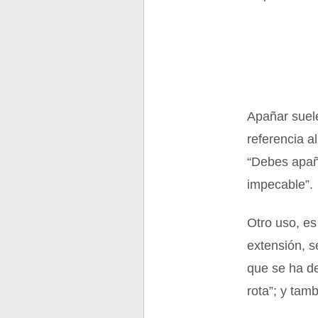
Apañar suele
referencia a
“Debes apañ
impecable”.
Otro uso, es
extensión, s
que se ha de
rota”; y tam