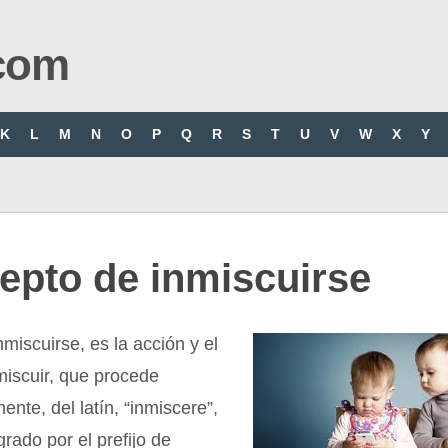
com
K
L
M
N
O
P
Q
R
S
T
U
V
W
X
Y
epto de inmiscuirse
nmiscuirse, es la acción y el
miscuir, que procede
ente, del latín, “inmiscere”,
grado por el prefijo de