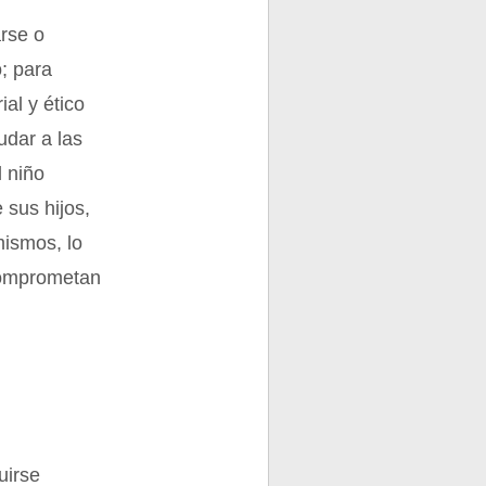
arse o
; para
al y ético
udar a las
l niño
 sus hijos,
mismos, lo
 comprometan
uirse