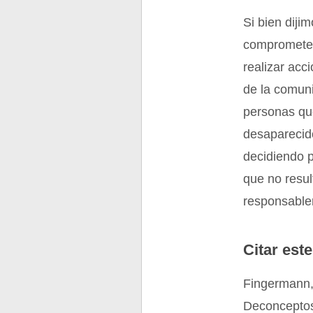
Si bien dijim
comprometer
realizar acc
de la comuni
personas que
desaparecido
decidiendo p
que no resul
responsablem
Citar este
Fingermann,
Deconceptos