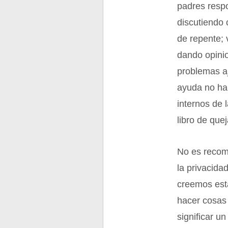
padres respo
discutiendo 
de repente; 
dando opini
problemas a
ayuda no hab
internos de 
libro de quej
No es recom
la privacida
creemos esta
hacer cosas 
significar u