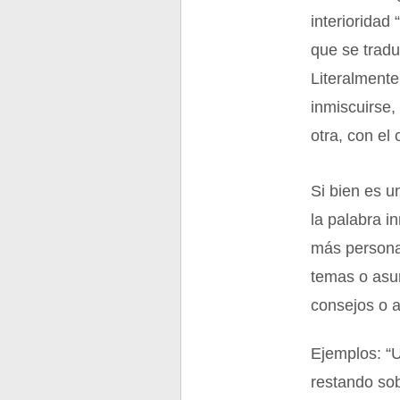
interioridad 
que se trad
Literalment
inmiscuirse,
otra, con el
Si bien es u
la palabra i
más personas
temas o asu
consejos o 
Ejemplos: “U
restando sob