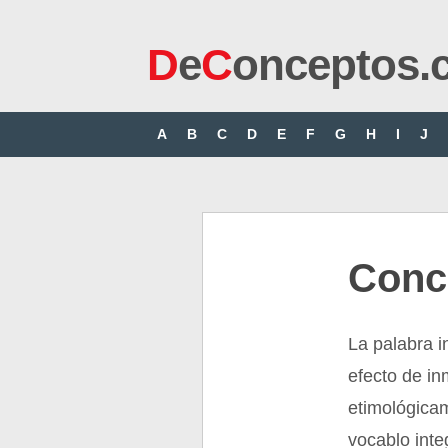
D
e
C
onceptos.
A
B
C
D
E
F
G
H
I
J
Conc
La palabra i
efecto de in
etimológicam
vocablo inte