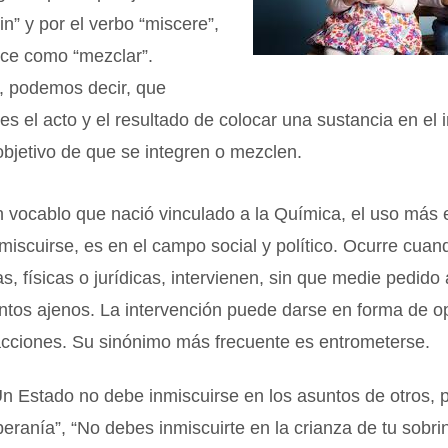
“in” y por el verbo “miscere”,
uce como “mezclar”.
e, podemos decir, que
 es el acto y el resultado de colocar una sustancia en el i
 objetivo de que se integren o mezclen.
n vocablo que nació vinculado a la Química, el uso más
nmiscuirse, es en el campo social y político. Ocurre cua
, físicas o jurídicas, intervienen, sin que medie pedido
ntos ajenos. La intervención puede darse en forma de o
acciones. Su sinónimo más frecuente es entrometerse.
n Estado no debe inmiscuirse en los asuntos de otros, p
eranía”, “No debes inmiscuirte en la crianza de tu sobrin