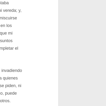
staba
i vereda; y,
miscuirse
en los
 que mi
asuntos
mpletar el
 invadiendo
 a quienes
se piden, ni
lo, puede
otros.