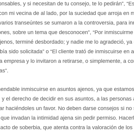
nsables, y si necesitan de tu consejo, te lo pedirán”, “E
con mi vecina de al lado, por la suciedad que arroja en m
varios transeúntes se sumaron a la controversia, para in
ones, sobre un tema que desconocen”, “Por inmiscuirme 
jenos, terminé desbordado; y nadie me lo agradeció, ya
ía sido solicitada” o “El cliente trató de inmiscuirse en 
la empresa y lo invitaron a retirarse, o simplemente, a co
as”.
endable inmiscuirse en asuntos ajenos, ya que estamos
d y el derecho de decidir en sus asuntos, a las personas
r haciéndoles un favor. No deben darse consejos si no 
que invadan la intimidad ajena sin pedir permiso. Hacer
n acto de soberbia, que atenta contra la valoración de los 