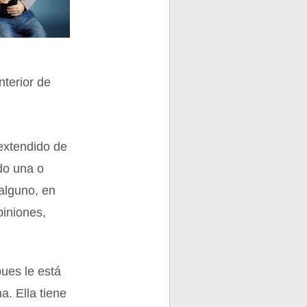
nterior de
 extendido de
ndo una o
 alguno, en
piniones,
ues le está
a. Ella tiene