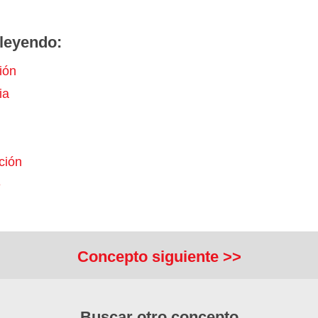
leyendo:
ión
ia
ción
e
Concepto siguiente >>
Buscar otro concepto