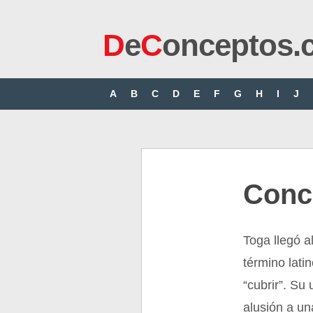
D
e
C
onceptos.
A
B
C
D
E
F
G
H
I
J
Conc
Toga llegó a
término latin
“cubrir”. Su
alusión a un