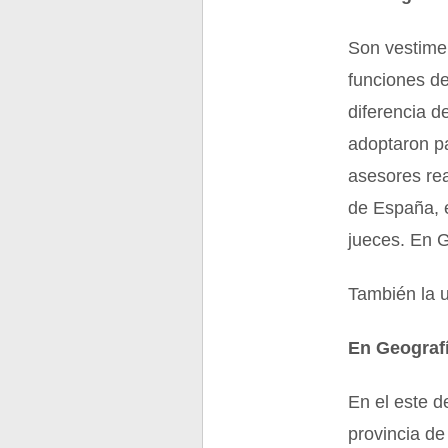
Son vestimen
funciones de 
diferencia d
adoptaron pa
asesores rea
de España, e
jueces. En G
También la 
En Geograf
En el este d
provincia de