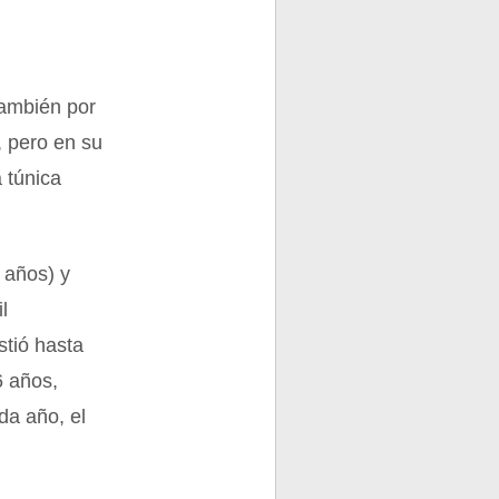
también por
, pero en su
 túnica
 años) y
l
stió hasta
6 años,
ada año, el