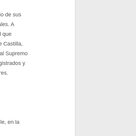
io de sus
ales. A
l que
 Castilla,
unal Supremo
gistrados y
res.
e, en la