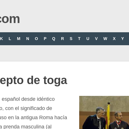
com
K
L
M
N
O
P
Q
R
S
T
U
V
W
X
Y
epto de toga
l español desde idéntico
o, con el significado de
 uso en la antigua Roma hacía
a prenda masculina (al