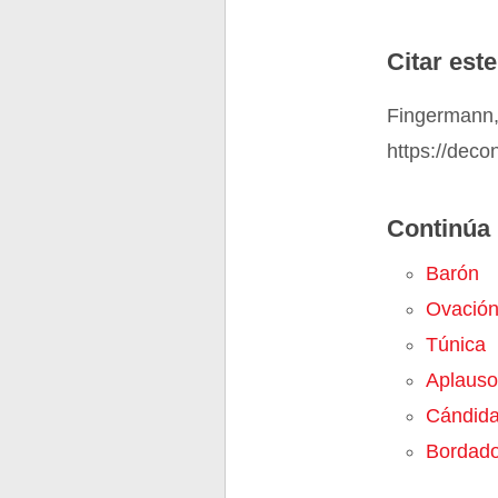
Citar este
Fingermann,
https://deco
Continúa 
Barón
Ovació
Túnica
Aplauso
Cándid
Bordad