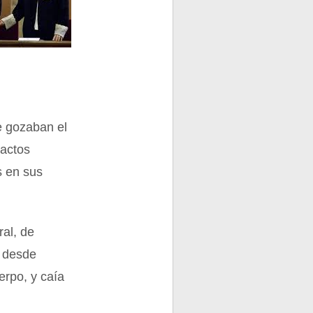
ue gozaban el
 actos
s en sus
ral, de
, desde
erpo, y caía