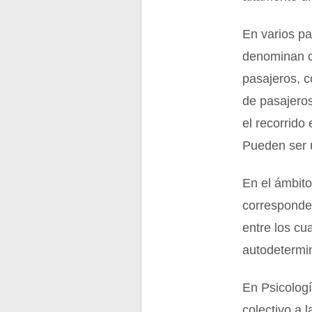
En varios pa
denominan co
pasajeros, c
de pasajero
el recorrido
Pueden ser 
En el ámbito
corresponde
entre los c
autodetermi
En Psicologí
colectivo a 