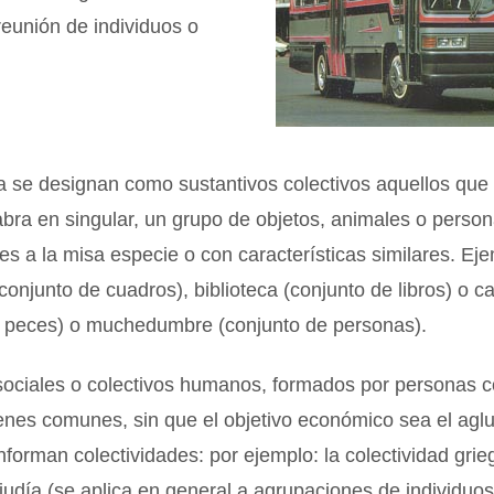
reunión de individuos o
a se designan como sustantivos colectivos aquellos que
bra en singular, un grupo de objetos, animales o perso
es a la misa especie o con características similares. Ej
conjunto de cuadros), biblioteca (conjunto de libros) o 
e peces) o muchedumbre (conjunto de personas).
sociales o colectivos humanos, formados por personas c
enes comunes, sin que el objetivo económico sea el aglu
onforman colectividades: por ejemplo: la colectividad grieg
 judía (se aplica en general a agrupaciones de individuo