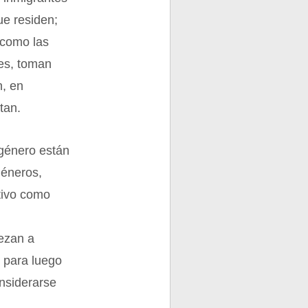
ue residen;
 como las
les, toman
n, en
tan.
 género están
géneros,
ctivo como
ezan a
, para luego
nsiderarse