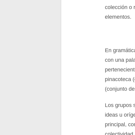
colección o 
elementos.
En gramátic
con una pala
pertenecient
pinacoteca (
(conjunto d
Los grupos 
ideas u oríg
principal, c
colectividad