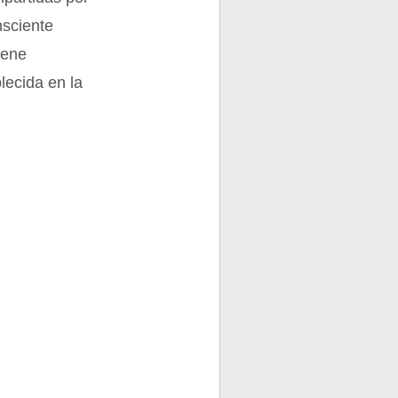
nsciente
iene
lecida en la