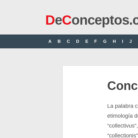
D
e
C
onceptos.
A
B
C
D
E
F
G
H
I
J
Conc
La palabra c
etimología d
“collectivus
“collectionis