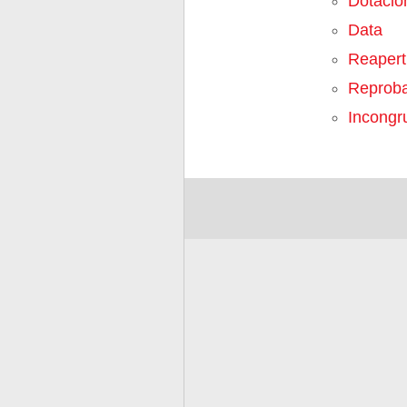
Dotació
Data
Reapert
Reproba
Incongr