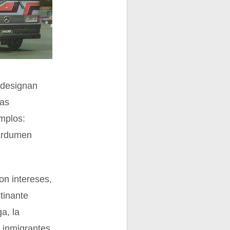
 designan
nas
emplos:
cardumen
on intereses,
tinante
a, la
s inmigrantes