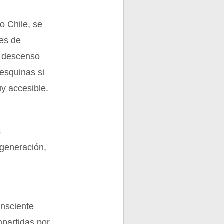
o Chile, se
res de
l descenso
esquinas si
y accesible.
s
 generación,
onsciente
mpartidas por