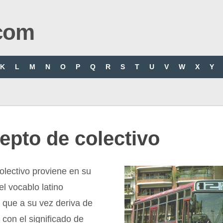
com
K
L
M
N
O
P
Q
R
S
T
U
V
W
X
Y
epto de colectivo
olectivo proviene en su
el vocablo latino
”, que a su vez deriva de
” con el significado de