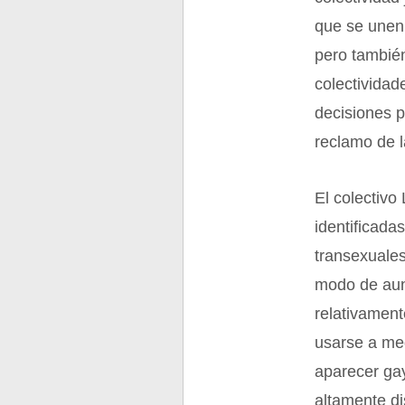
que se unen 
pero tambié
colectividad
decisiones p
reclamo de l
El colectiv
identificada
transexuales
modo de aun
relativamen
usarse a med
aparecer gay
altamente di