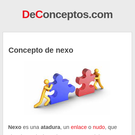
D
e
C
onceptos.com
Concepto de nexo
Nexo
es una
atadura
, un
enlace
o
nudo
, que