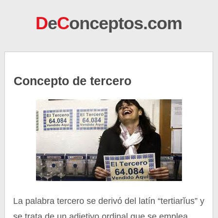
D
e
C
onceptos.com
Concepto de tercero
La palabra tercero se derivó del latín “tertiarĭus” y
se trata de un adjetivo ordinal que se emplea