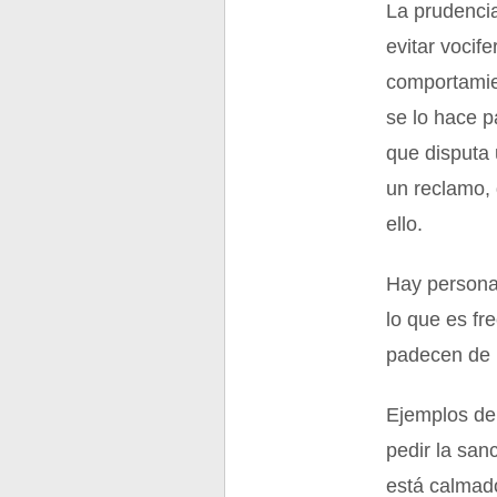
La prudencia
evitar vocife
comportamien
se lo hace p
que disputa
un reclamo, 
ello.
Hay persona
lo que es fr
padecen de 
Ejemplos de 
pedir la san
está calmado