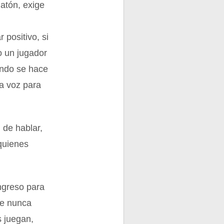
latón, exige
 positivo, si
o un jugador
ando se hace
la voz para
 de hablar,
quienes
ngreso para
que nunca
s juegan,