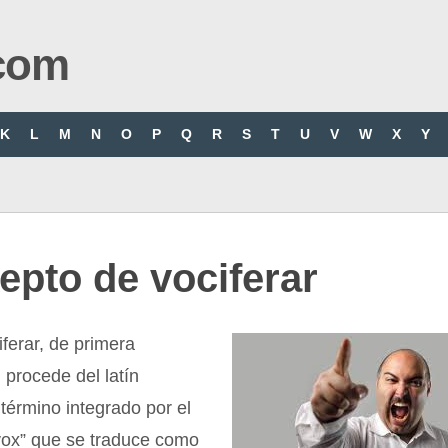
com
K
L
M
N
O
P
Q
R
S
T
U
V
W
X
Y
pto de vociferar
iferar, de primera
 procede del latín
 término integrado por el
“vox” que se traduce como