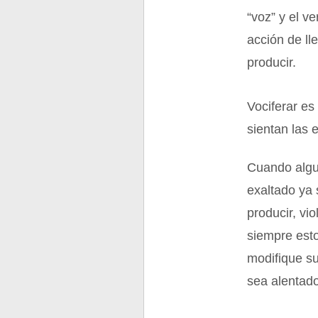
“voz” y el ve
acción de ll
producir.
Vociferar es 
sientan las 
Cuando algui
exaltado ya 
producir, vi
siempre esto
modifique su
sea alentado