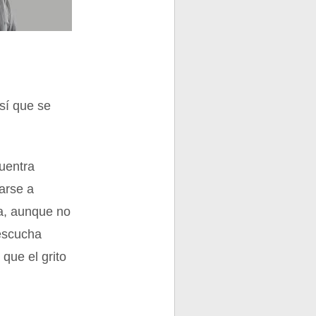
así que se
cuentra
garse a
ca, aunque no
 escucha
que el grito