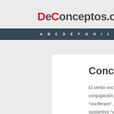
D
e
C
onceptos.
A
B
C
D
E
F
G
H
I
J
Conce
El verbo voc
conjugación,
“vociferare”,
sustantivo 