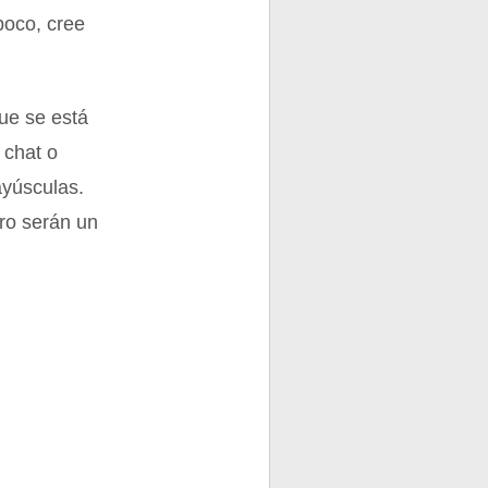
poco, cree
que se está
 chat o
ayúsculas.
ero serán un