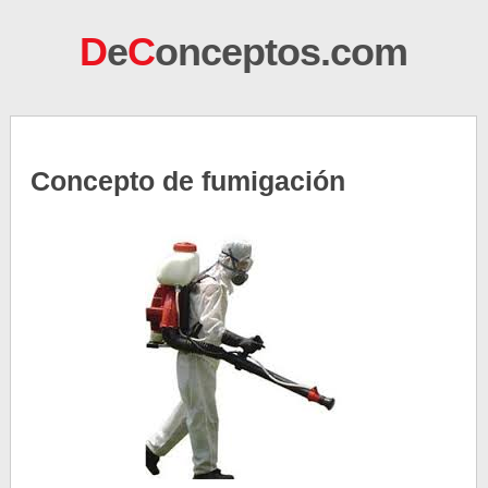
D
e
C
onceptos.com
Concepto de fumigación