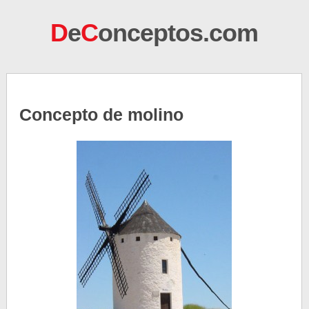
D
e
C
onceptos.com
Concepto de molino