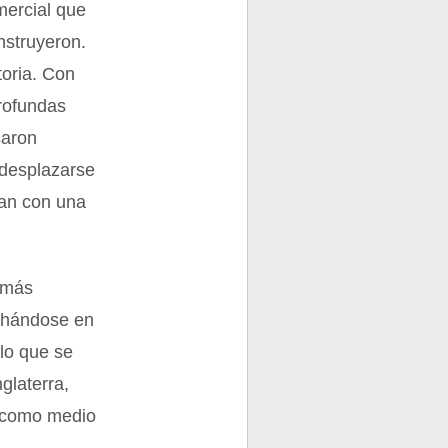
mercial que
nstruyeron.
toria. Con
profundas
saron
desplazarse
ban con una
n más
nchándose en
 lo que se
glaterra,
, como medio