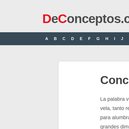
D
e
C
onceptos.
A
B
C
D
E
F
G
H
I
J
Conc
La palabra v
vela, tanto r
para alumbra
grandes dim