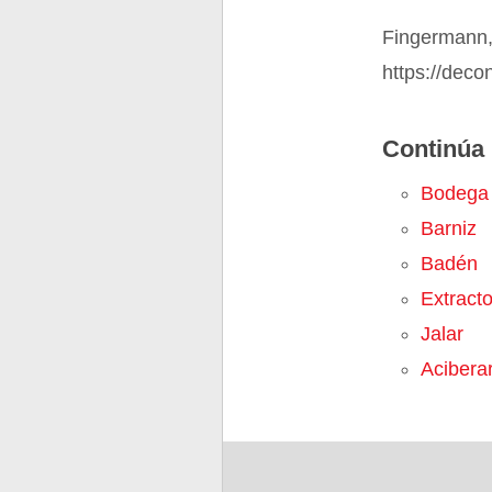
Fingermann,
https://deco
Continúa 
Bodega
Barniz
Badén
Extract
Jalar
Acibera