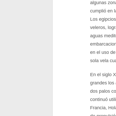
algunas zon
cumplió en l
Los egipcios
veleros, log
aguas medit
embarcacion
en el uso de
sola vela cu
En el siglo 
grandes los 
dos palos co
continuó uti
Francia, Ho