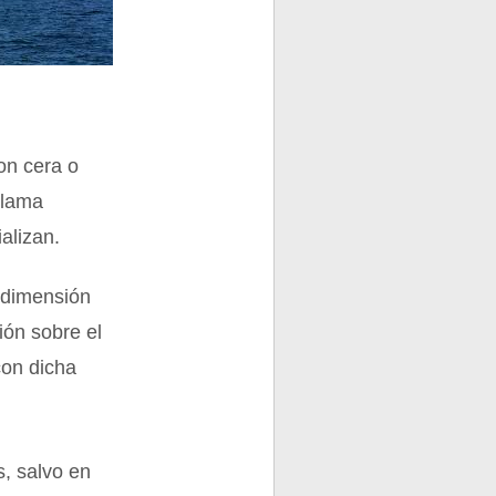
on cera o
llama
alizan.
 dimensión
ión sobre el
con dicha
, salvo en