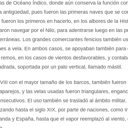
as de Océano Índico, donde aún conserva la función co
a antigüedad, pues fueron las primeras naves que se co
 fueron los primeros en hacerlo, en los albores de la His
raron navegar por el Nilo, para adentrarse luego en las 
erráneas. Los grandes comerciantes fenicios también u
es a vela. En ambos casos, se apoyaban también para 
 remos, en los casos de vientos desfavorables, y conta
adrada, soportada por un palo vertical, llamado mástil.
XVIII con el mayor tamaño de los barcos, también fuero
aparejos, y las velas usadas fueron triangulares, enga
nsecutivos. El uso también se trasladó al ámbito militar,
lizando hasta el siglo XIX, por parte de naciones, como In
landa y España, hasta que el vapor reemplazó al viento