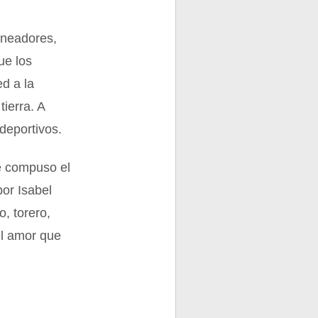
aneadores,
ue los
d a la
tierra. A
 deportivos.
e compuso el
por Isabel
, torero,
el amor que