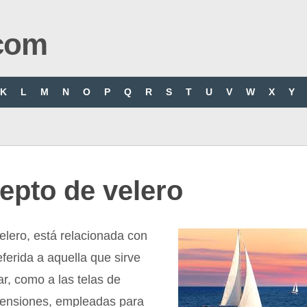
com
K
L
M
N
O
P
Q
R
S
T
U
V
W
X
Y
epto de velero
elero, está relacionada con
eferida a aquella que sirve
r, como a las telas de
ensiones, empleadas para