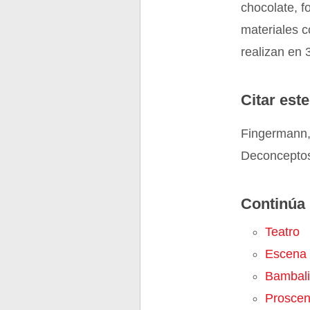
chocolate, f
materiales c
realizan en
Citar este
Fingermann,
Deconceptos
Continúa 
Teatro
Escena
Bambal
Proscen