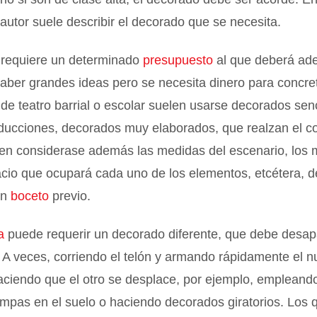
l autor suele describir el decorado que se necesita.
 requiere un determinado
presupuesto
al que deberá ad
ber grandes ideas pero se necesita dinero para concret
de teatro barrial o escolar suelen usarse decorados senc
ducciones, decorados muy elaborados, que realzan el c
en considerase además las medidas del escenario, los m
acio que ocupará cada uno de los elementos, etcétera, 
un
boceto
previo.
a
puede requerir un decorado diferente, que debe desap
 A veces, corriendo el telón y armando rápidamente el 
ciendo que el otro se desplace, por ejemplo, empleando 
mpas en el suelo o haciendo decorados giratorios. Los 