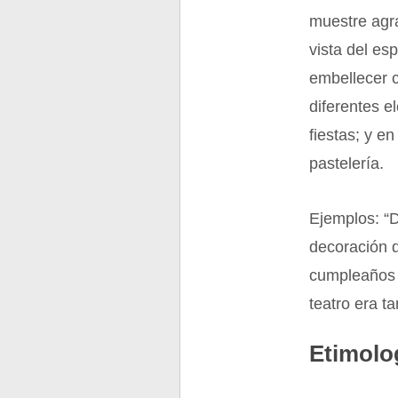
muestre agr
vista del es
embellecer c
diferentes e
fiestas; y e
pastelería.
Ejemplos: “D
decoración d
cumpleaños u
teatro era t
Etimolo