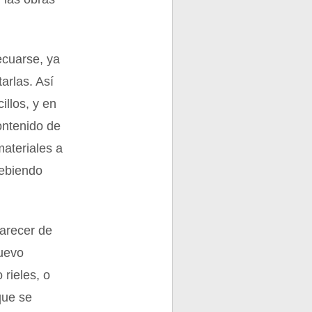
ecuarse, ya
arlas. Así
illos, y en
ontenido de
ateriales a
debiendo
arecer de
nuevo
rieles, o
que se