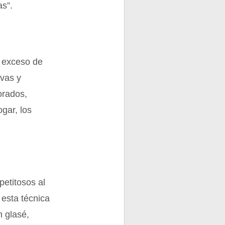
as”.
l exceso de
rvas y
orados,
gar, los
petitosos al
 esta técnica
n glasé,