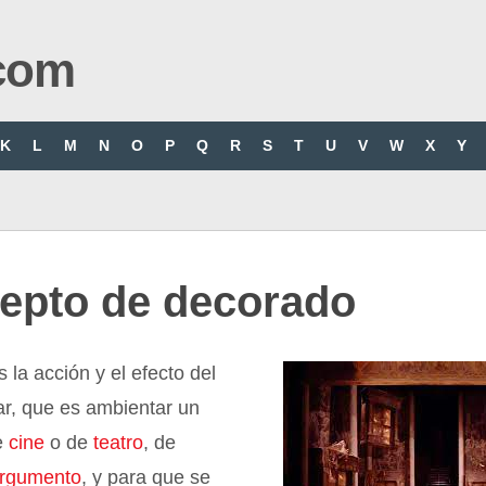
com
K
L
M
N
O
P
Q
R
S
T
U
V
W
X
Y
epto de decorado
 la acción y el efecto del
ar, que es ambientar un
e
cine
o de
teatro
, de
rgumento
, y para que se