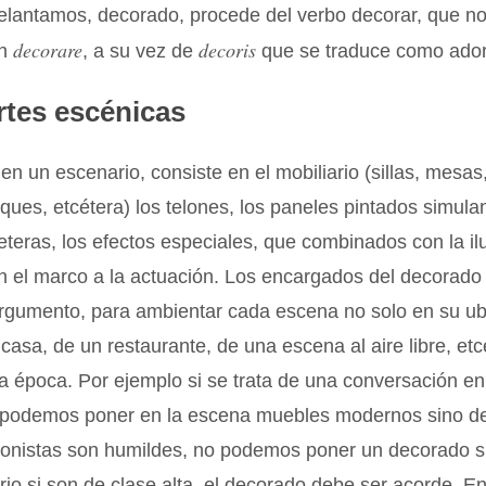
lantamos, decorado, procede del verbo decorar, que no
decorare
decoris
ín
, a su vez de
que se traduce como ado
rtes escénicas
en un escenario, consiste en el mobiliario (sillas, mesas,
ques, etcétera) los telones, los paneles pintados simula
reteras, los efectos especiales, que combinados con la i
an el marco a la actuación. Los encargados del decorad
argumento, para ambientar cada escena no solo en su ub
 casa, de un restaurante, de una escena al aire libre, etc
a época. Por ejemplo si se trata de una conversación en
o podemos poner en la escena muebles modernos sino d
agonistas son humildes, no podemos poner un decorado s
ario si son de clase alta, el decorado debe ser acorde. E