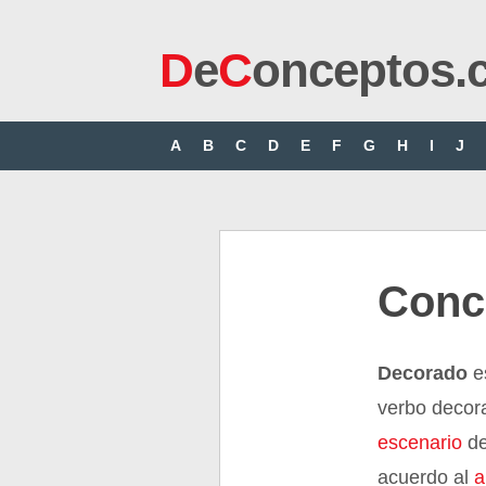
D
e
C
onceptos.
A
B
C
D
E
F
G
H
I
J
Conc
Decorado
es
verbo decor
escenario
d
acuerdo al
a