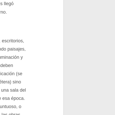
s llegó
rno.
 escritorios,
ndo paisajes,
luminación y
o deben
icación (se
étera) sino
 una sala del
e esa época.
untuoso, o
n las obras