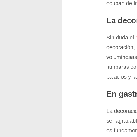
ocupan de i
La deco
Sin duda el
decoración, 
voluminosas
lámparas con
palacios y la
En gast
La decoració
ser agradabl
es fundament