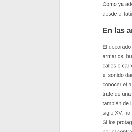
Como ya ade
desde el lat
En las a
El decorado 
armarios, bu
calles o car
el sonido d
conocer el 
trate de una
también de l
siglo XV, n
Si los prot
por el contr