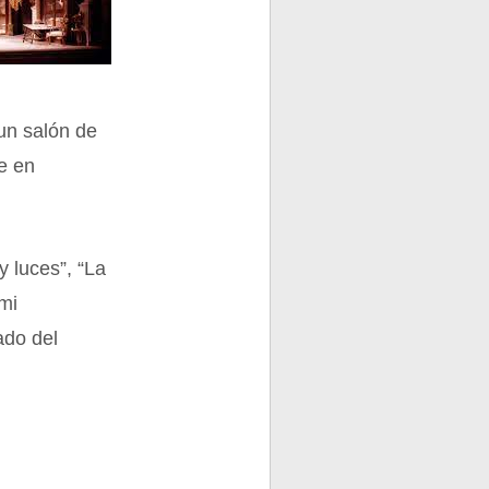
 un salón de
te en
y luces”, “La
 mi
ado del