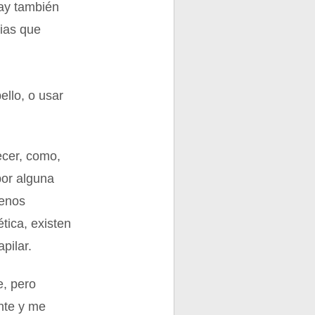
Hay también
rias que
ello, o usar
ecer, como,
 por alguna
menos
tica, existen
pilar.
e, pero
nte y me