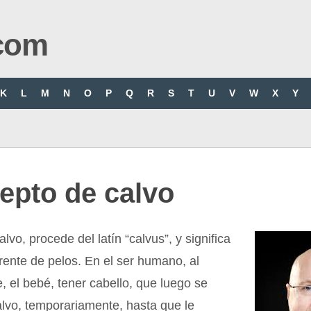
com
K
L
M
N
O
P
Q
R
S
T
U
V
W
X
Y
epto de calvo
lvo, procede del latín “calvus”, y significa
rente de pelos. En el ser humano, al
, el bebé, tener cabello, que luego se
alvo, temporariamente, hasta que le