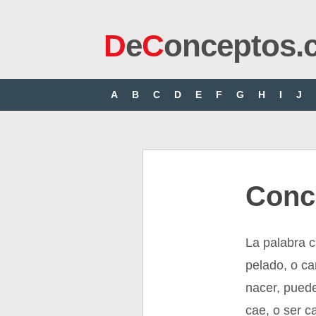
D
e
C
onceptos.
A
B
C
D
E
F
G
H
I
J
Conc
La palabra ca
pelado, o ca
nacer, puede
cae, o ser c