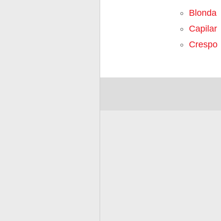
Blonda
Capilar
Crespo