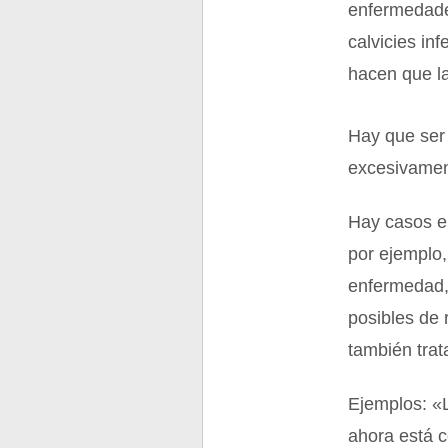
enfermedades
calvicies in
hacen que la
Hay que ser 
excesivament
Hay casos en
por ejemplo,
enfermedad,
posibles de 
también trat
Ejemplos: «L
ahora está 