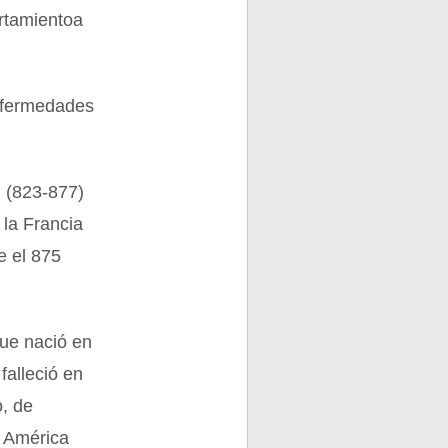
trtamientoa
enfermedades
I (823-877)
 la Francia
e el 875
que nació en
falleció en
o, de
e América