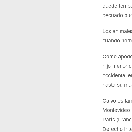
quedé tempo
decuado pud
Los animale
cuando norm
Como apodo, 
hijo menor d
occidental e
hasta su mu
Calvo es tam
Montevideo (
París (Franc
Derecho Inte