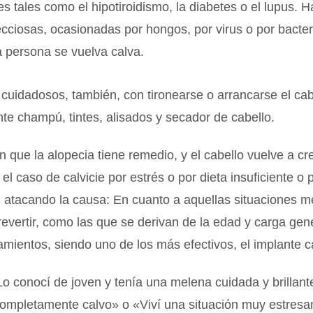
 tales como el hipotiroidismo, la diabetes o el lupus. 
fecciosas, ocasionadas por hongos, por virus o por bacte
 persona se vuelva calva.
cuidadosos, también, con tironearse o arrancarse el cab
e champú, tintes, alisados y secador de cabello.
 que la alopecia tiene remedio, y el cabello vuelve a cr
 el caso de calvicie por estrés o por dieta insuficiente o
 atacando la causa: En cuanto a aquellas situaciones 
revertir, como las que se derivan de la edad y carga gené
amientos, siendo uno de los más efectivos, el implante ca
o conocí de joven y tenía una melena cuidada y brillant
completamente calvo» o «Viví una situación muy estresa