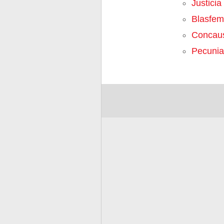
Justicia
Blasfem
Concau
Pecunia