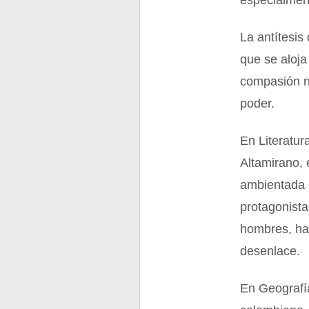
especialmen
La antítesis
que se aloja
compasión n
poder.
En Literatur
Altamirano, 
ambientada 
protagonista
hombres, hac
desenlace.
En Geografía