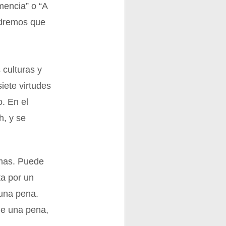
mencia” o “A
endremos que
 culturas y
iete virtudes
o. En el
h, y se
rmas. Puede
ta por un
 una pena.
de una pena,