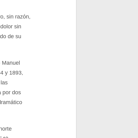
o, sin razón,
dolor sin
ndo de su
io Manuel
34 y 1893,
las
a por dos
dramático
norte