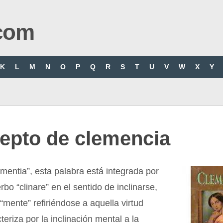
com
K
L
M
N
O
P
Q
R
S
T
U
V
W
X
Y
epto de clemencia
lementia”, esta palabra está integrada por
erbo “clinare” en el sentido de inclinarse,
 “mente” refiriéndose a aquella virtud
teriza por la inclinación mental a la