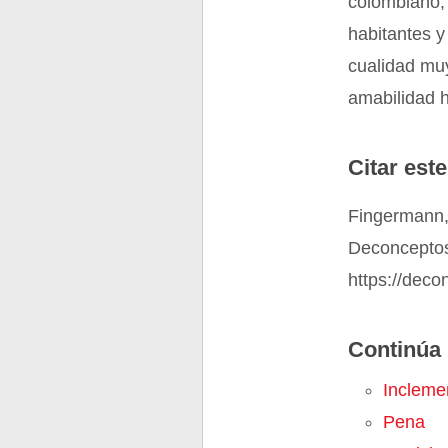
colombiano, 
habitantes y
cualidad muy
amabilidad h
Citar este
Fingermann,
Deconceptos
https://deco
Continúa 
Incleme
Pena