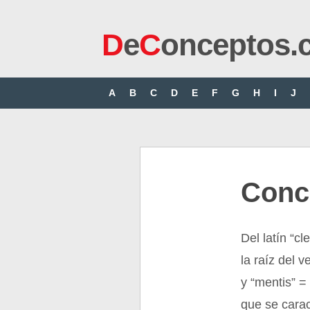
D
e
C
onceptos.
A
B
C
D
E
F
G
H
I
J
Conc
Del latín “c
la raíz del v
y “mentis” =
que se carac