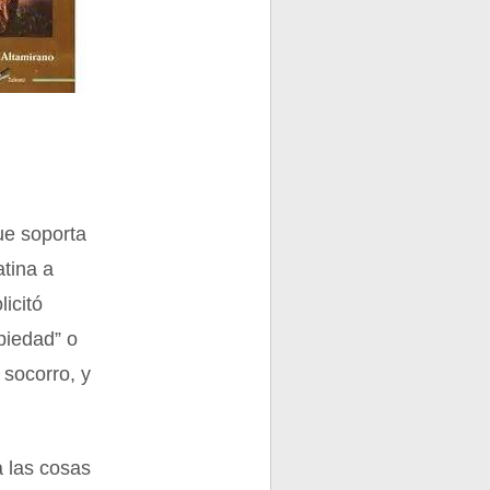
ue soporta
atina a
icitó
piedad” o
 socorro, y
a las cosas