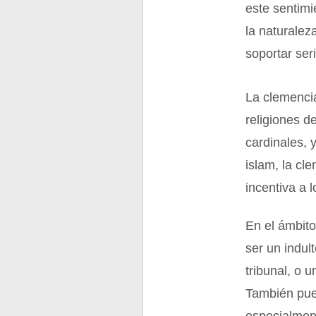
este sentimi
la naturalez
soportar ser
La clemenci
religiones d
cardinales, 
islam, la cl
incentiva a l
En el ámbito
ser un indul
tribunal, o 
También pue