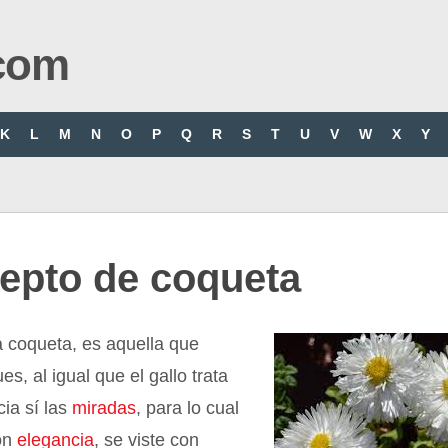
com
K
L
M
N
O
P
Q
R
S
T
U
V
W
X
Y
epto de coqueta
 coqueta, es aquella que
s, al igual que el gallo trata
cia sí las
miradas
, para lo cual
on
elegancia
, se viste con