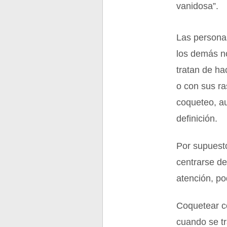
vanidosa”.
Las persona
los demás n
tratan de ha
o con sus ra
coqueteo, au
definición.
Por supuesto
centrarse de
atención, po
Coquetear co
cuando se t