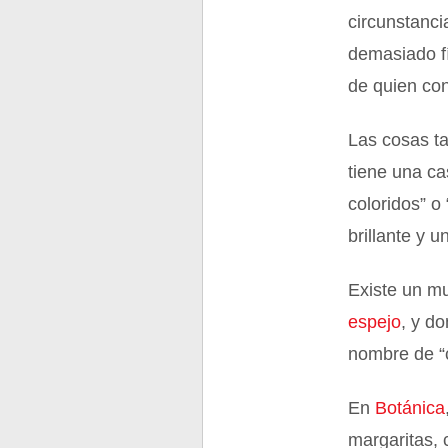
circunstanc
demasiado f
de quien con
Las cosas t
tiene una ca
coloridos” o
brillante y 
Existe un mu
espejo
, y d
nombre de “
En
Botánica
margaritas, 