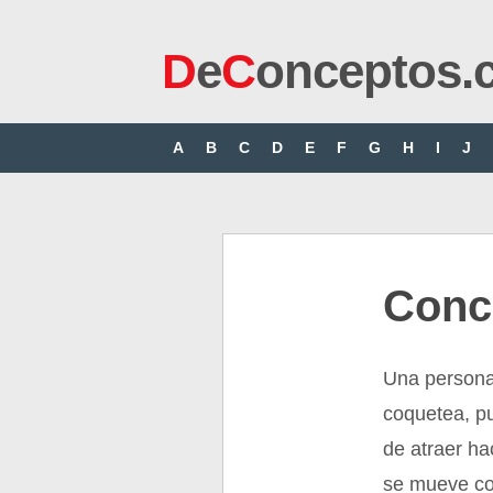
D
e
C
onceptos.
A
B
C
D
E
F
G
H
I
J
Conc
Una persona
coquetea, pue
de atraer ha
se mueve c