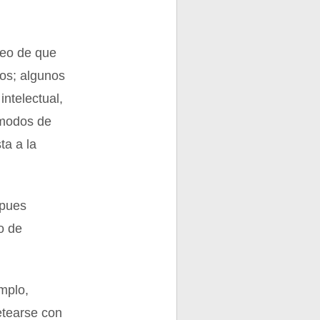
seo de que
os; algunos
intelectual,
 modos de
ta a la
 pues
o de
emplo,
etearse con