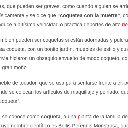
ias, que pueden ser graves, como cuando alguien se arr
ísicamente y se dice que
“coquetea con la muerte”
, c
duce a altísima velocidad o practica deportes de alto
ri
ambién pueden ser coquetas si están adornadas y pulcra
sa coqueta, con un bonito jardín, muebles de estilo y cu
 “Me hicieron un obsequio envuelto de modo coqueto, co
un gran moño”.
eble de tocador, que se usa para sentarse frente a él, p
onde se colocan los artículos de maquillaje y peinado, que
coqueta”.
, se conoce como
coqueta
, a una
planta
de la familia de
cuyo nombre científico es Bellis Perennis Monstrosa, qu