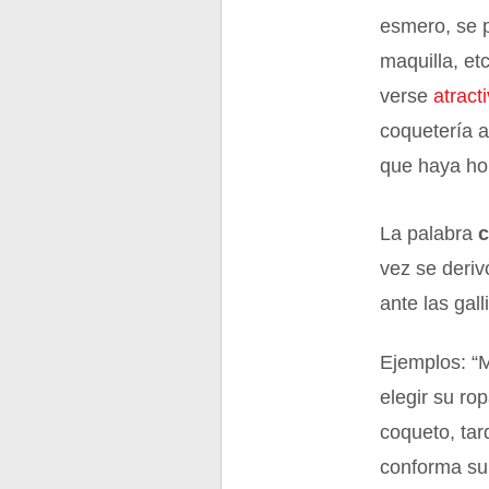
esmero, se p
maquilla, et
verse
atract
coquetería 
que haya ho
La palabra
vez se deriv
ante las gall
Ejemplos: “M
elegir su ro
coqueto, tar
conforma su 