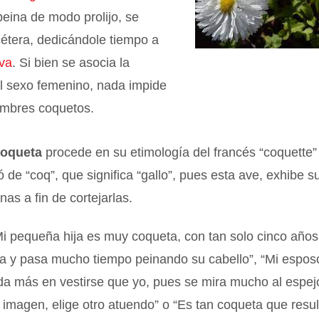
eina de modo prolijo, se
cétera, dedicándole tiempo a
iva
. Si bien se asocia la
al sexo femenino, nada impide
mbres coquetos.
coqueta
procede en su etimología del francés “coquette”
ó de “coq”, que significa “gallo”, pues esta ave, exhibe 
inas a fin de cortejarlas.
i pequeña hija es muy coqueta, con tan solo cinco años
pa y pasa mucho tiempo peinando su cabello”, “Mi espos
da más en vestirse que yo, pues se mira mucho al espejo,
imagen, elige otro atuendo” o “Es tan coqueta que resul