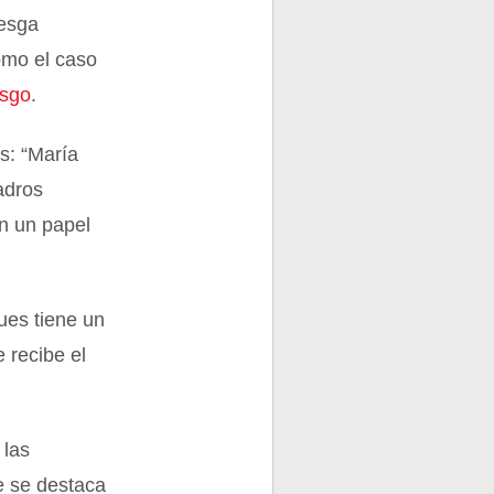
iesga
omo el caso
esgo
.
s: “María
adros
n un papel
ues tiene un
 recibe el
 las
e se destaca