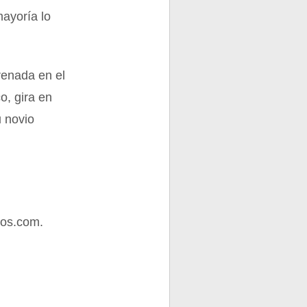
mayoría lo
renada en el
o, gira en
u novio
tos.com.