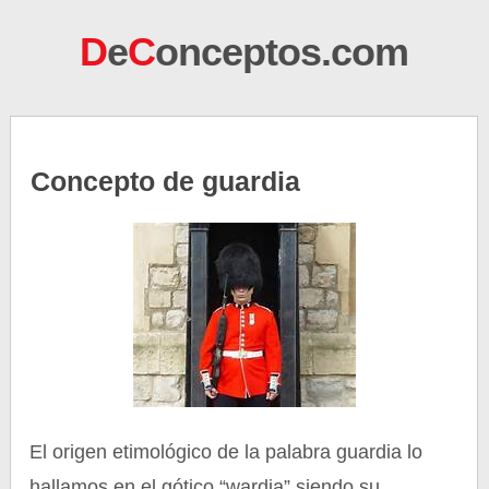
D
e
C
onceptos.com
Concepto de guardia
El origen etimológico de la palabra guardia lo
hallamos en el gótico “wardja” siendo su