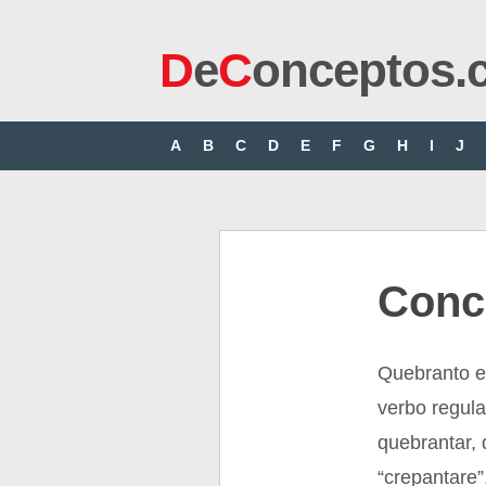
D
e
C
onceptos.
A
B
C
D
E
F
G
H
I
J
Conc
Quebranto es
verbo regula
quebrantar, 
“crepantare”