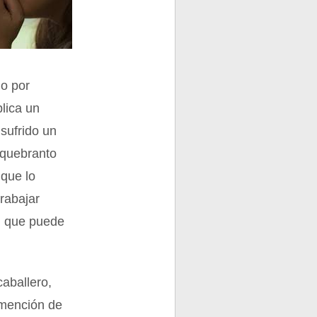
mo por
lica un
sufrido un
 quebranto
que lo
trabajar
, que puede
caballero,
 mención de