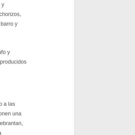
 y
 chorizos,
barro y
ufo y
 producidos
o a las
ponen una
uebrantan,
a