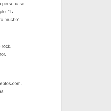
a persona se
plo: “La
oro mucho”.
 rock,
or.
ceptos.com.
as-