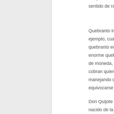
sentido de r
Quebranto in
ejemplo, cua
quebranto ec
enorme quebr
de moneda, 
cobran quien
manejando d
equivocarse 
Don Quijote 
nacido de l