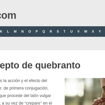
com
K
L
M
N
O
P
Q
R
S
T
U
V
W
X
Y
epto de quebranto
 la acción y el efecto del
r, de primera conjugación,
que procede del latín vulgar
, a su vez de “crepare” en el