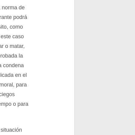
a norma de
rante podrá
sito, como
 este caso
ar o matar,
probada la
na condena
licada en el
moral, para
ciegos
iempo o para
 situación