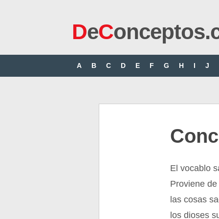
D
e
C
onceptos.
A
B
C
D
E
F
G
H
I
J
Conc
El vocablo s
Proviene de
las cosas s
los dioses s