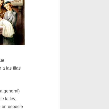
que
a las filas
la general)
e la ley,
o en especie