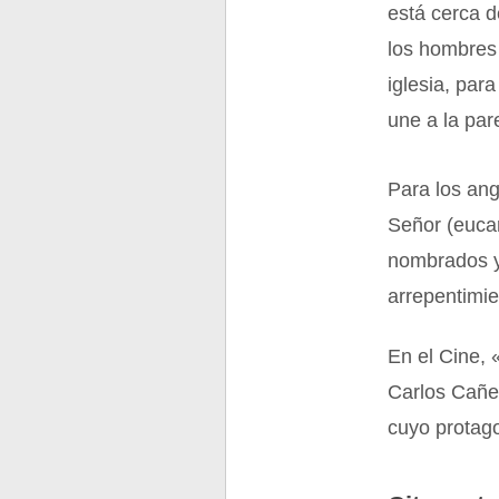
está cerca d
los hombres 
iglesia, par
une a la par
Para los ang
Señor (eucar
nombrados y 
arrepentimie
En el Cine, 
Carlos Cañeq
cuyo protago