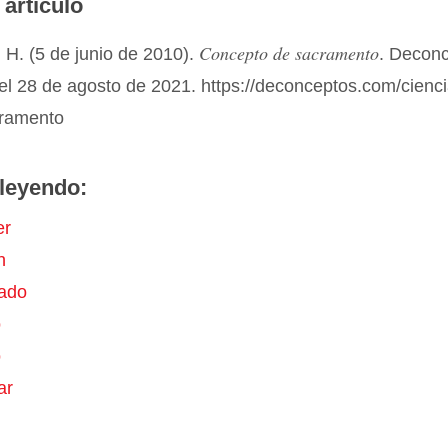
 artículo
Concepto de sacramento
 H. (5 de junio de 2010).
. Decon
el 28 de agosto de 2021. https://deconceptos.com/cienci
cramento
leyendo:
er
n
ado
o
o
ar