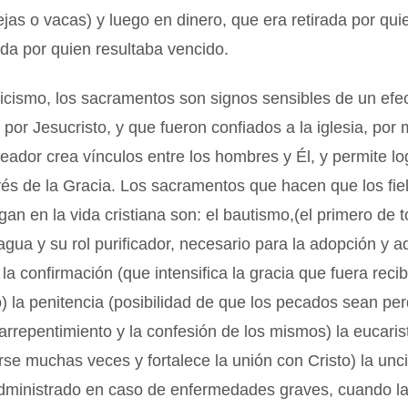
jas o vacas) y luego en dinero, que era retirada por qu
dida por quien resultaba vencido.
licismo, los sacramentos son signos sensibles de un efect
 por Jesucristo, y que fueron confiados a la iglesia, por
reador crea vínculos entre los hombres y Él, y permite log
vés de la Gracia. Los sacramentos que hacen que los fie
an en la vida cristiana son: el bautismo,(el primero de t
agua y su rol purificador, necesario para la adopción y a
, la confirmación (que intensifica la gracia que fuera reci
) la penitencia (posibilidad de que los pecados sean pe
arrepentimiento y la confesión de los mismos) la eucaris
rse muchas veces y fortalece la unión con Cristo) la unc
dministrado en caso de enfermedades graves, cuando l