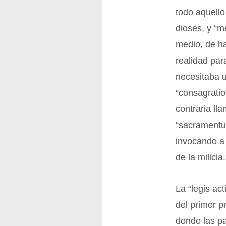
todo aquello
dioses, y “m
medio, de h
realidad par
necesitaba 
“consagratio
contraria ll
“sacramentu
invocando a 
de la milicia.
La “legis ac
del primer p
donde las p