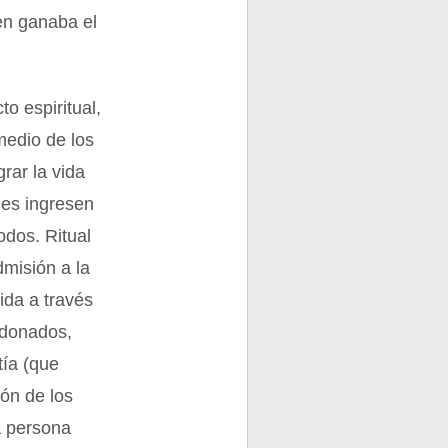
ien ganaba el
o espiritual,
 medio de los
rar la vida
les ingresen
odos. Ritual
dmisión a la
bida a través
rdonados,
tía (que
ión de los
a persona