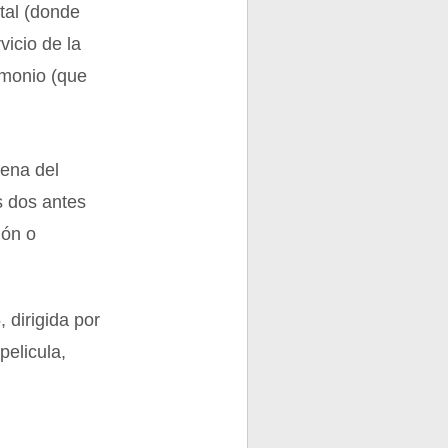
otal (donde
vicio de la
imonio (que
cena del
s dos antes
ión o
 dirigida por
pelicula,