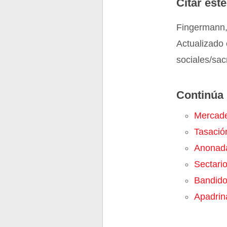
Citar este
Fingermann,
Actualizado 
sociales/sa
Continúa 
Mercad
Tasació
Anonad
Sectari
Bandid
Apadrin