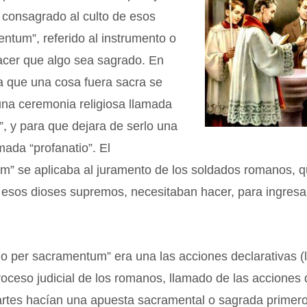
 consagrado al culto de esos
entum”, referido al instrumento o
acer que algo sea sagrado. En
a que una cosa fuera sacra se
una ceremonia religiosa llamada
”, y para que dejara de serlo una
amada “profanatio”. El
m” se aplicaba al juramento de los soldados romanos, 
esos dioses supremos, necesitaban hacer, para ingresar 
tio per sacramentum” era una las acciones declarativas (
roceso judicial de los romanos, llamado de las acciones d
artes hacían una apuesta sacramental o sagrada primer