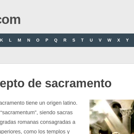
com
K
L
M
N
O
P
Q
R
S
T
U
V
W
X
Y
epto de sacramento
acramento tiene un origen latino.
 “sacramentum”, siendo sacras
agradas romanas consagradas a
uperiores, como los templos y