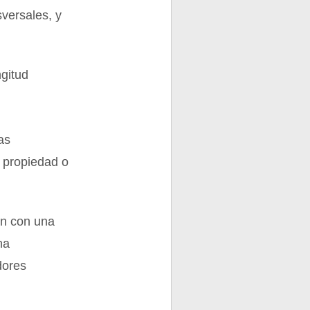
sversales, y
ngitud
as
u propiedad o
an con una
na
dores