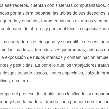
s aserraderos, cuentan con sistemas computarizados, 
oncos por la sierra, separan las tablas de sus desechos.
 requerida y deseada, formateando sus extremos y empa
í centenares de obreros y personal técnico especializado
n los aserraderos es riesgoso, y susceptible de ocasiona
como lastimaduras, torceduras y quebraduras, además de
la exposición de ruidos intensos y contaminación ambien
ntes y pesticidas. Es por ello que los trabajadores trata
s riesgos usando cascos, lentes especiales, calzado prot
tivos, etcétera.
 etapa del proceso, las tablas son clasificadas y empaqu
lidad y tipo de madera, atando cada paquete con zuncho