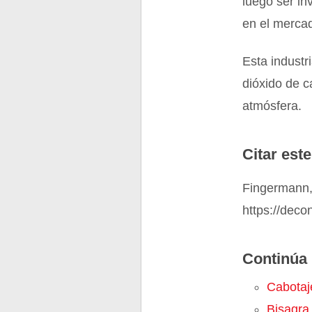
luego ser in
en el mercad
Esta industr
dióxido de c
atmósfera.
Citar este
Fingermann, 
https://dec
Continúa 
Cabotaj
Bisagra