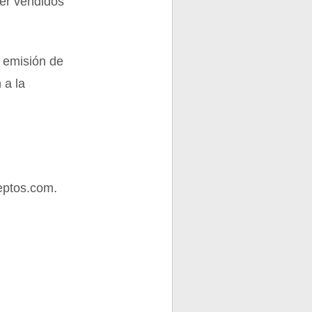
ser vendidos
a emisión de
 a la
eptos.com.