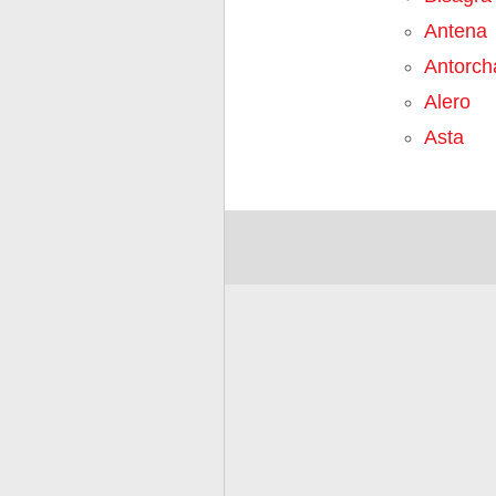
Antena
Antorch
Alero
Asta