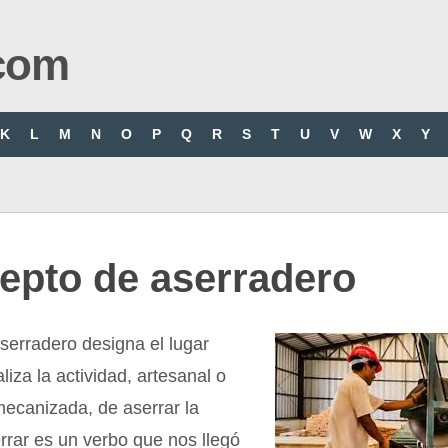
com
K
L
M
N
O
P
Q
R
S
T
U
V
W
X
Y
epto de aserradero
serradero designa el lugar
liza la actividad, artesanal o
 mecanizada, de aserrar la
rar es un verbo que nos llegó