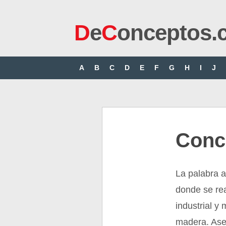
D
e
C
onceptos.
A
B
C
D
E
F
G
H
I
J
Conc
La palabra a
donde se rea
industrial y
madera. Aser