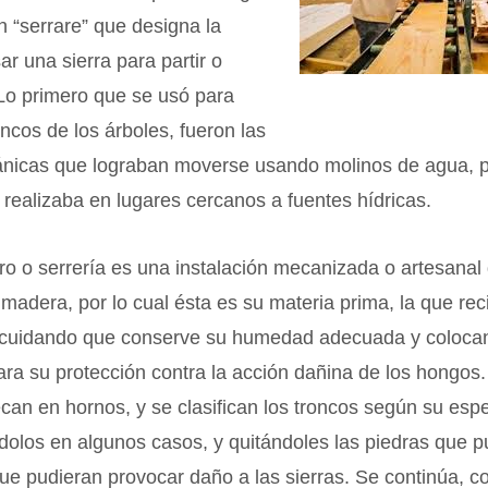
ín “serrare” que designa la
ar una sierra para partir o
 Lo primero que se usó para
oncos de los árboles, fueron las
ánicas que lograban moverse usando molinos de agua, p
 realizaba en lugares cercanos a fuentes hídricas.
o o serrería es una instalación mecanizada o artesanal
madera, por lo cual ésta es su materia prima, la que rec
cuidando que conserve su humedad adecuada y coloca
ara su protección contra la acción dañina de los hongos.
can en hornos, y se clasifican los troncos según su espe
olos en algunos casos, y quitándoles las piedras que p
ue pudieran provocar daño a las sierras. Se continúa, c