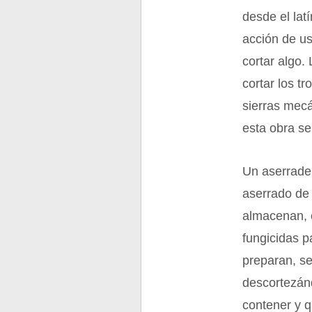
desde el lat
acción de us
cortar algo.
cortar los tr
sierras mec
esta obra se
Un aserrader
aserrado de 
almacenan, 
fungicidas p
preparan, se
descortezánd
contener y q