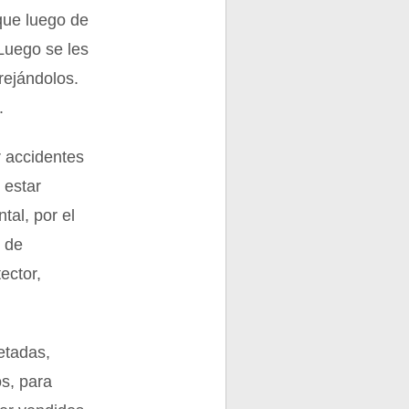
que luego de
 Luego se les
rejándolos.
.
r accidentes
 estar
tal, por el
n de
ector,
etadas,
s, para