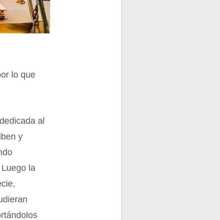
or lo que
 dedicada al
iben y
ndo
 Luego la
cie,
udieran
ortándolos