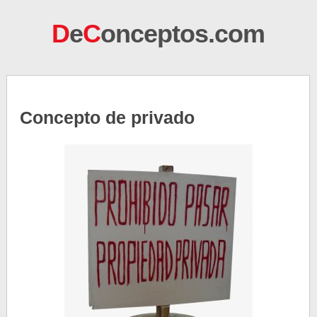
D
e
C
onceptos.com
Concepto de privado