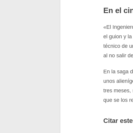
En el ci
«El Ingenier
el guion y l
técnico de u
al no salir 
En la saga d
unos aliení
tres meses, 
que se los re
Citar este