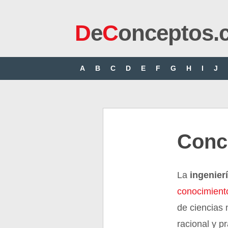
D
e
C
onceptos.
A
B
C
D
E
F
G
H
I
J
Conce
La
ingenier
conocimiento
de ciencias 
racional y pr