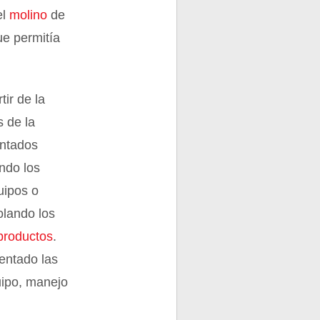
el
molino
de
ue permitía
tir de la
s de la
antados
endo los
uipos o
olando los
productos
.
entado las
uipo, manejo