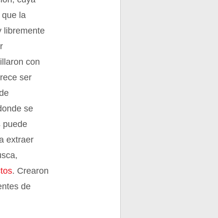
 que la
y libremente
r
illaron con
rece ser
ide
 donde se
as puede
a extraer
usca,
tos
. Crearon
entes de