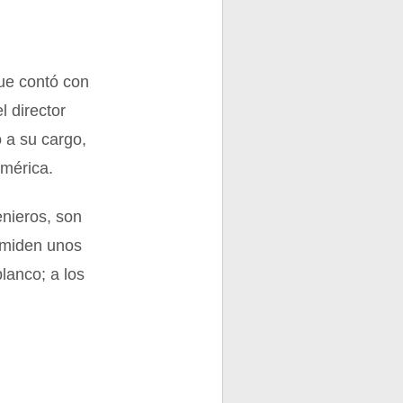
que contó con
l director
 a su cargo,
América.
enieros, son
 miden unos
blanco; a los