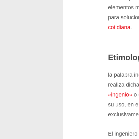
elementos ma
para soluci
cotidiana
.
Etimolo
la palabra i
realiza dich
«ingenio»
o 
su uso, en e
exclusivamen
El ingeniero