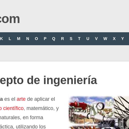
com
K
L
M
N
O
P
Q
R
S
T
U
V
W
X
Y
pto de ingeniería
ía
es el
arte
de aplicar el
 científico
, matemático, y
naturales, en forma
áctica, utilizando los