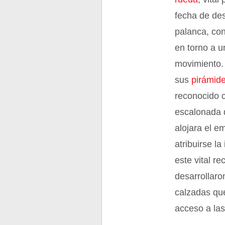
fecha de des
palanca, con
en torno a u
movimiento. 
sus
pirámid
reconocido c
escalonada d
alojara el e
atribuirse l
este vital r
desarrollaro
calzadas que
acceso a las