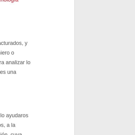
cturados, y
iero o
ra analizar lo
 es una
lo ayudaros
s, a la
ión, cuya