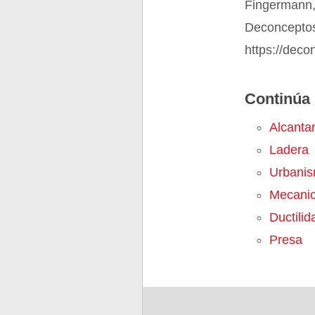
Fingermann,
Deconceptos.
https://deco
Continúa 
Alcantar
Ladera
Urbani
Mecani
Ductilid
Presa