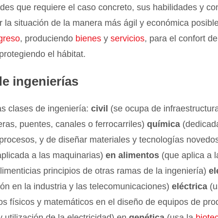
des que requiere el caso concreto, sus habilidades y c
r la situación de la manera más ágil y económica posibl
greso
, produciendo
bienes
y
servicios
, para el confort de
rotegiendo el hábitat.
e ingenierías
as clases de ingeniería:
civil
(se ocupa de infraestructura
ras, puentes, canales o ferrocarriles)
química
(dedicada
 procesos, y de diseñar materiales y tecnologías novedo
plicada a las maquinarias)
en alimentos
(que aplica a l
limenticias principios de otras ramas de la ingeniería)
el
ión en la industria y las telecomunicaciones)
eléctrica
(u
s físicos y matemáticos en el diseño de equipos de pro
y utilización de la electricidad) en
genética
(usa la
biote