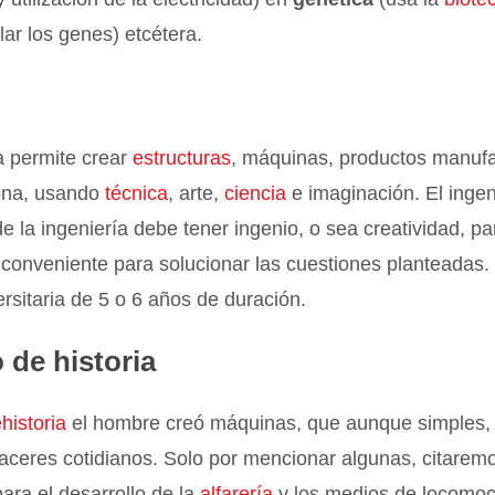
ar los genes) etcétera.
a permite crear
estructuras
, máquinas, productos manufa
iona, usando
técnica
, arte,
ciencia
e imaginación. El ingen
de la ingeniería debe tener ingenio, o sea creatividad, pa
y conveniente para solucionar las cuestiones planteadas.
ersitaria de 5 o 6 años de duración.
 de historia
historia
el hombre creó máquinas, que aunque simples, 
ceres cotidianos. Solo por mencionar algunas, citaremo
 para el desarrollo de la
alfarería
y los medios de locomoc