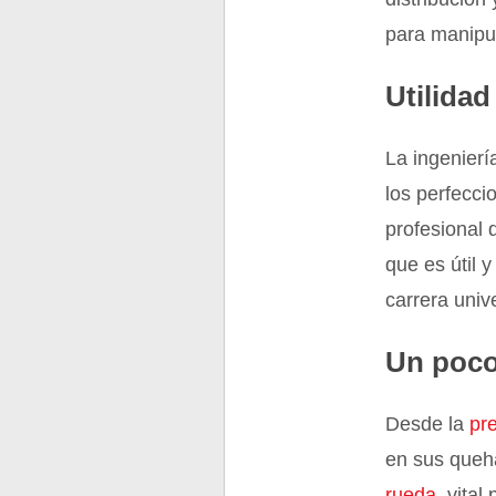
para manipul
Utilidad
La ingenierí
los perfecc
profesional 
que es útil 
carrera univ
Un poco
Desde la
pre
en sus queha
rueda
, vital