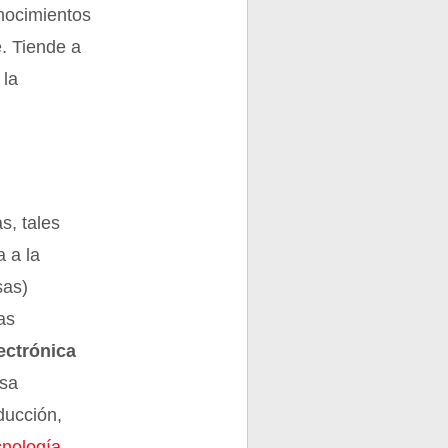
onocimientos
e. Tiende a
 la
s, tales
 a la
sas)
as
ectrónica
sa
ducción,
cnología