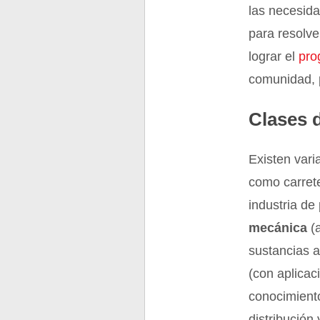
las necesida
para resolve
lograr el
pro
comunidad, p
Clases d
Existen vari
como carrete
industria de
mecánica
(a
sustancias a
(con aplicac
conocimiento
distribución 