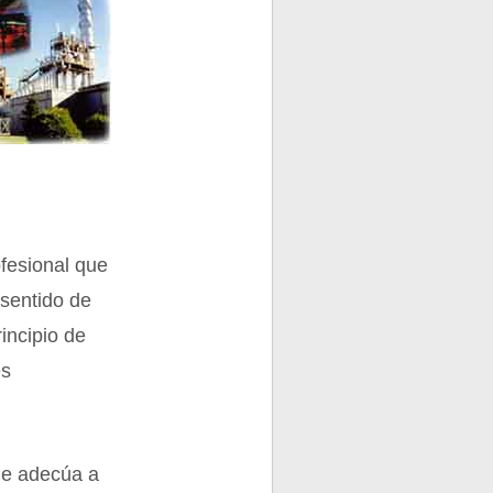
ofesional que
 sentido de
rincipio de
es
ue adecúa a