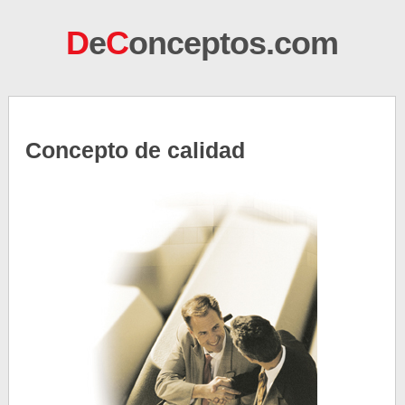
D
e
C
onceptos.com
Concepto de calidad