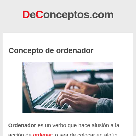
D
e
C
onceptos.com
Concepto de ordenador
Ordenador
es un verbo que hace alusión a la
acción de
ordenar
; o sea de colocar en algún