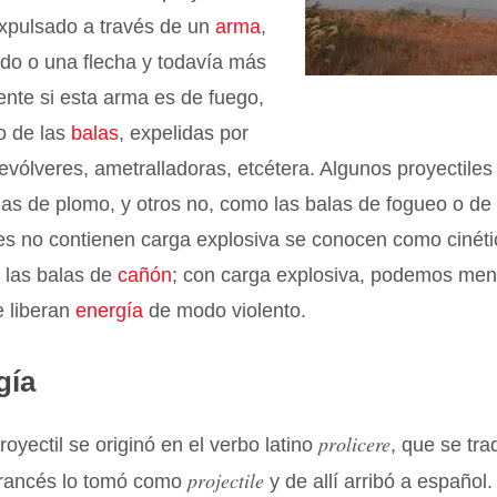
xpulsado a través de un
arma
,
do o una flecha y todavía más
nte si esta arma es de fuego,
o de las
balas
, expelidas por
evólveres, ametralladoras, etcétera. Algunos proyectiles
as de plomo, y otros no, como las balas de fogueo o de p
les no contienen carga explosiva se conocen como cinét
o las balas de
cañón
; con carga explosiva, podemos men
e liberan
energía
de modo violento.
gía
prolicere
royectil se originó en el verbo latino
, que se tr
projectile
 francés lo tomó como
y de allí arribó a español.