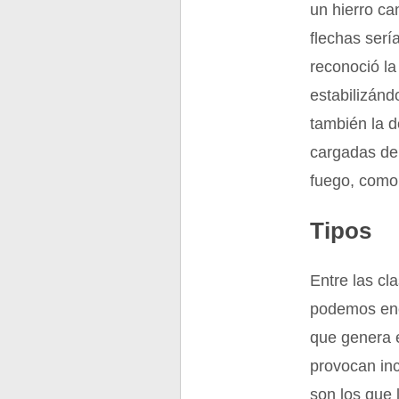
un hierro ca
flechas serí
reconoció la
estabilizánd
también la d
cargadas de 
fuego, como 
Tipos
Entre las cl
podemos enco
que genera e
provocan inc
son los que 