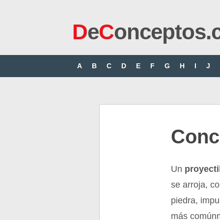
D
e
C
onceptos.
A
B
C
D
E
F
G
H
I
J
Conce
Un
proyecti
se arroja, 
piedra, imp
más comúnme