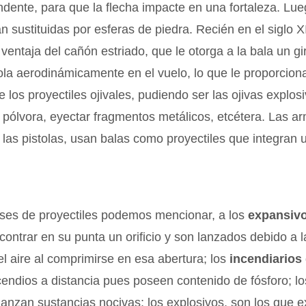
ndente, para que la flecha impacte en una fortaleza. Lue
an sustituidas por esferas de piedra. Recién en el siglo X
 ventaja del cañón estriado, que le otorga a la bala un gi
ola aerodinámicamente en el vuelo, lo que le proporciona
e los proyectiles ojivales, pudiendo ser las ojivas explos
pólvora, eyectar fragmentos metálicos, etcétera. Las a
las pistolas, usan balas como proyectiles que integran 
ases de proyectiles podemos mencionar, a los
expansiv
ntrar en su punta un orificio y son lanzados debido a l
l aire al comprimirse en esa abertura; los
incendiarios
endios a distancia pues poseen contenido de fósforo; l
lanzan sustancias nocivas; los explosivos, son los que e