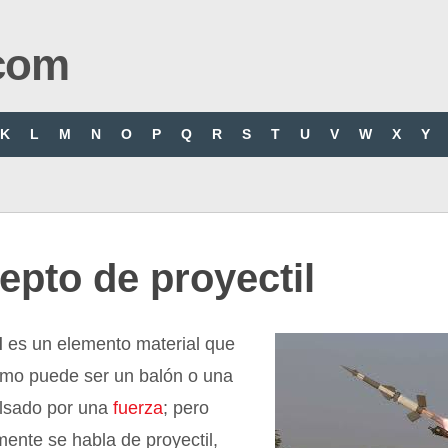
com
K
L
M
N
O
P
Q
R
S
T
U
V
W
X
Y
pto de proyectil
l
es un elemento material que
como puede ser un balón o una
ulsado por una
fuerza
; pero
nte se habla de proyectil,