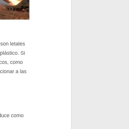
 son letales
lástico. Si
icos, como
cionar a las
aduce como