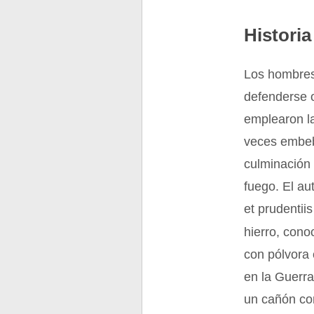
Historia
Los hombres
defenderse o
emplearon l
veces embebi
culminación 
fuego. El aut
et prudentii
hierro, con
con pólvora 
en la Guerra
un cañón con