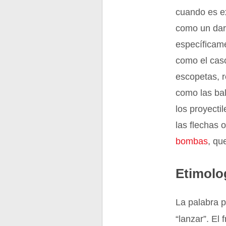
cuando es e
como un dar
específicame
como el cas
escopetas, r
como las bal
los proyecti
las flechas 
bombas
, qu
Etimolo
La palabra p
“lanzar”. El