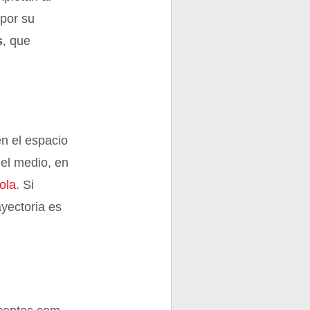
 por su
s
, que
en el espacio
del medio, en
ola
. Si
ayectoria es