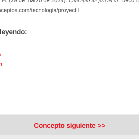
Concepto de proyectil
 H. (29 de marzo de 2024).
. Decon
nceptos.com/tecnologia/proyectil
leyendo:
a
n
Concepto siguiente >>