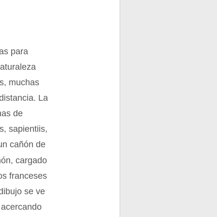
as para
naturaleza
os, muchas
istancia. La
mas de
, sapientiis,
 un cañón de
ñón, cargado
los franceses
dibujo se ve
, acercando