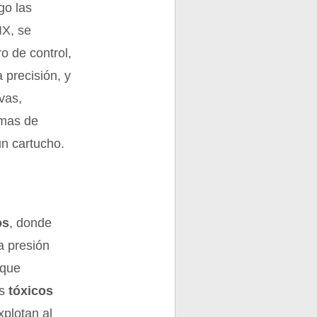
go las
IX, se
ro de control,
 precisión, y
ivas,
rmas de
un cartucho.
os
, donde
a presión
que
os
tóxicos
xplotan al