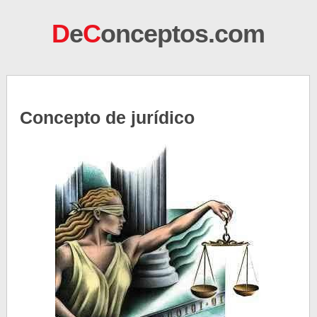
D
e
C
onceptos.com
Concepto de jurídico