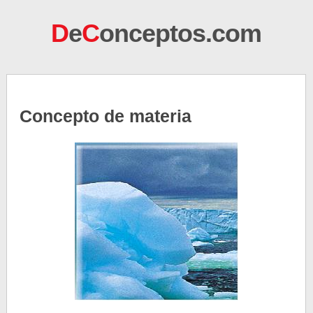
D
e
C
onceptos.com
Concepto de materia