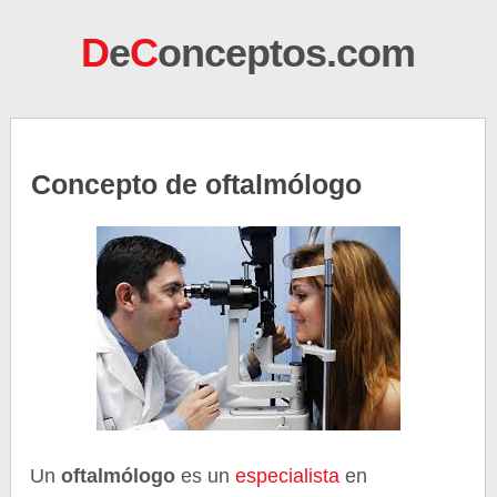
D
e
C
onceptos.com
Concepto de oftalmólogo
Un
oftalmólogo
es un
especialista
en