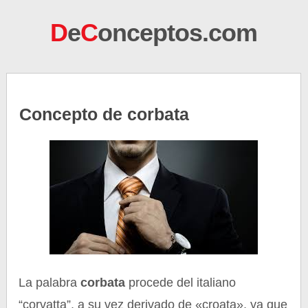
D
e
C
onceptos.com
Concepto de corbata
La palabra
corbata
procede del italiano
“corvatta”, a su vez derivado de «croata», ya que