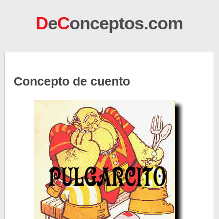
D
e
C
onceptos.com
Concepto de cuento