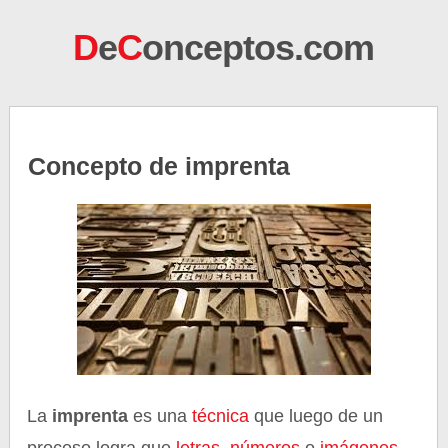
D
e
C
onceptos.com
Concepto de imprenta
La
imprenta
es una
técnica
que luego de un