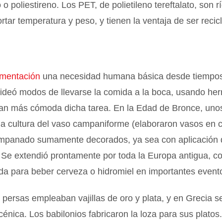
 o poliestireno. Los PET, de polietileno tereftalato, son r
tar temperatura y peso, y tienen la ventaja de ser recic
imentación
una necesidad humana básica desde tiempos
ideó modos de llevarse la comida a la boca, usando he
eran más cómoda dicha tarea. En la Edad de Bronce, uno
 la cultura del vaso campaniforme (elaboraron vasos en
mpanado sumamente decorados, ya sea con aplicación 
. Se extendió prontamente por toda la Europa antigua, co
da para beber cerveza o hidromiel en importantes evento
y persas empleaban vajillas de oro y plata, y en Grecia s
énica. Los babilonios fabricaron la loza para sus platos