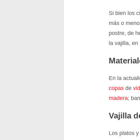
Si bien los 
más o menos 
postre, de 
la vajilla, e
Materia
En la actual
copas
de
vid
madera
; ba
Vajilla 
Los platos y