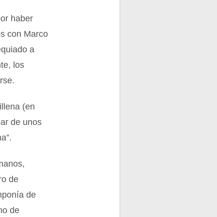
por haber
ios con Marco
equiado a
te, los
rse.
llena (en
bar de unos
a”.
rmanos,
ro de
omponía de
uno de