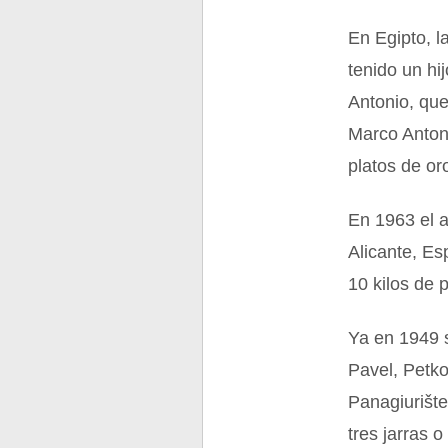
En Egipto, l
tenido un hi
Antonio, que
Marco Antoni
platos de or
En 1963 el a
Alicante, Es
10 kilos de 
Ya en 1949 s
Pavel, Petko
Panagiurište
tres jarras 