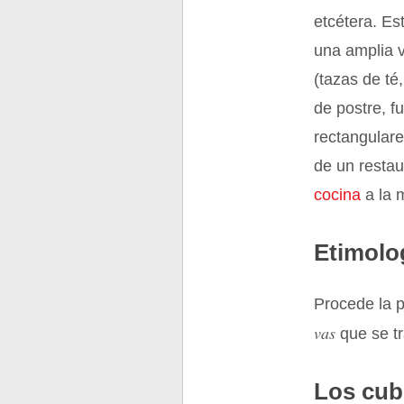
etcétera. Es
una amplia 
(tazas de té
de postre, 
rectangulare
de un restau
cocina
a la m
Etimolo
Procede la p
vas
que se t
Los cub