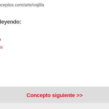
nceptos.com/arte/vajilla
leyendo:
o
o
Concepto siguiente >>