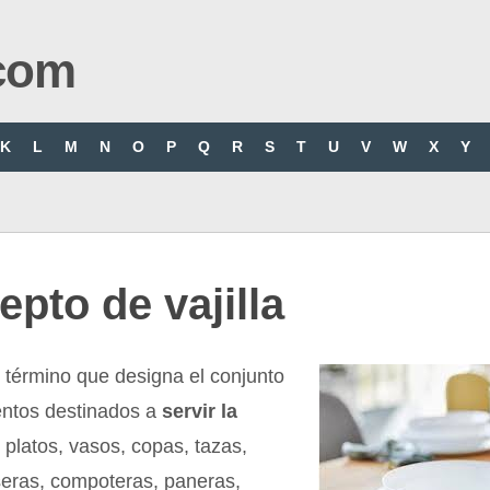
com
K
L
M
N
O
P
Q
R
S
T
U
V
W
X
Y
pto de vajilla
 término que designa el conjunto
entos destinados a
servir la
 platos, vasos, copas, tazas,
seras, compoteras, paneras,