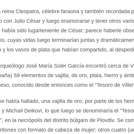
a reina Cleopatra, célebre faraona y también recordada 
jo con Julio César y luego enamorarse y tener otros var
 había sido lugarteniente de César; parece haberle obs
o, cuyas vidas luego terminarían juntas y dramáticamen
o y los vasos de plata que habían compartido, al despedi
rqueólogo José María Soler García encontró cerca de Vi
paña) 59 elementos de vajilla, de oro, plata, hierro y ám
peso, conocido desde entonces como el “Tesoro de Villen
e había hallado, una vajilla de oro, por parte de los he
 y Michail Deikovi, lo que luego se denominaría el “Teso
”, en la necrópolis del distrito búlgaro de Plovdiv. Se c
o ritones con formato de cabeza de mujer; otros cuatro (