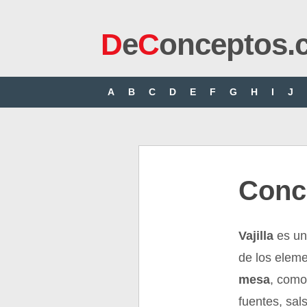
D
e
C
onceptos.
A
B
C
D
E
F
G
H
I
J
Conce
Vajilla
es un
de los elem
mesa
, como
fuentes, sal