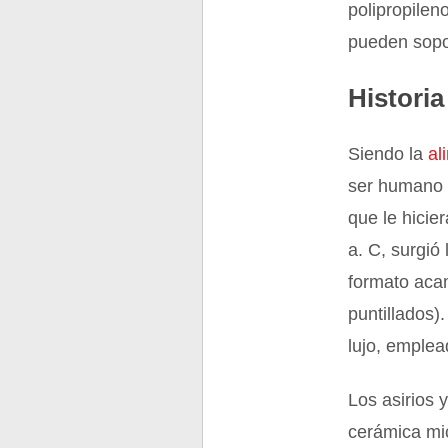
polipropileno
pueden sopor
Historia
Siendo la
al
ser humano 
que le hici
a. C, surgió
formato aca
puntillados)
lujo, emplea
Los asirios 
cerámica mic