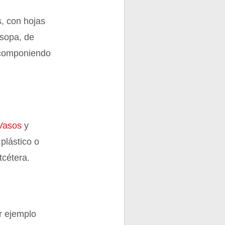
s, con hojas
 sopa, de
o componiendo
Vasos
y
, plástico o
tcétera.
r ejemplo