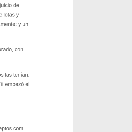
juicio de
ellotas y
amente; y un
dorado, con
os las tenían,
II empezó el
eptos.com.