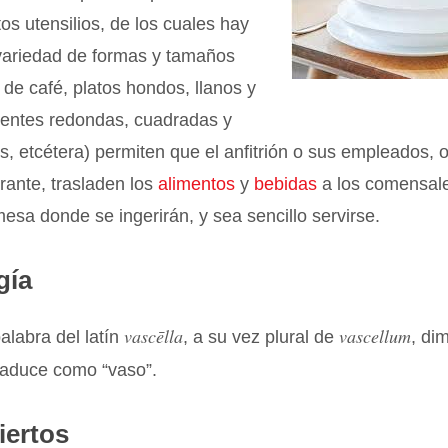
tos utensilios, de los cuales hay
variedad de formas y tamaños
, de café, platos hondos, llanos y
fuentes redondas, cuadradas y
s, etcétera) permiten que el anfitrión o sus empleados, 
rante, trasladen los
alimentos
y
bebidas
a los comensale
esa donde se ingerirán, y sea sencillo servirse.
gía
vascēlla
vascellum
alabra del latín
, a su vez plural de
, di
raduce como “vaso”.
iertos