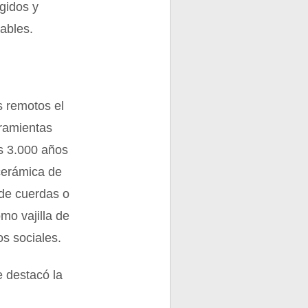
ígidos y
lables.
 remotos el
rramientas
s 3.000 años
 cerámica de
de cuerdas o
mo vajilla de
s sociales.
e destacó la
.