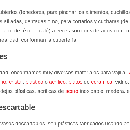
cubiertos (tenedores, para pinchar los alimentos, cuchillo
afiladas, dentadas o no, para cortarlos y cucharas (de
helado, de té o de café) a veces son considerados com
n realidad, conforman la cubertería.
les
idad, encontramos muy diversos materiales para vajilla.
rio
,
cristal
,
plástico
o
acrílico
;
platos
de
cerámica
, vidrio
ndejas plásticas, acrílicas de
acero
inoxidable, madera, e
descartable
 vasos descartables, son plásticos fabricados usando po