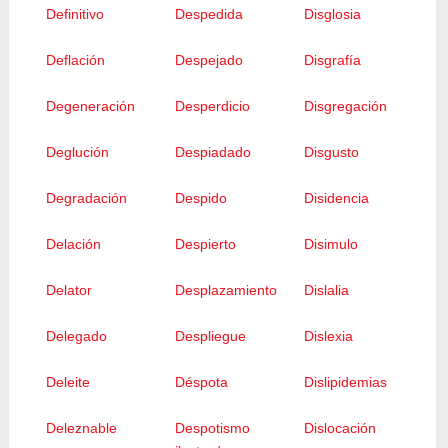
Definitivo
Despedida
Disglosia
Deflación
Despejado
Disgrafía
Degeneración
Desperdicio
Disgregación
Deglución
Despiadado
Disgusto
Degradación
Despido
Disidencia
Delación
Despierto
Disimulo
Delator
Desplazamiento
Dislalia
Delegado
Despliegue
Dislexia
Deleite
Déspota
Dislipidemias
Deleznable
Despotismo
Dislocación