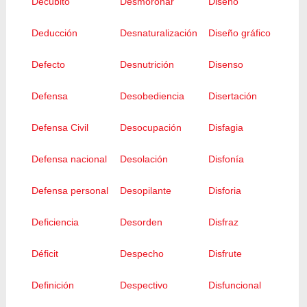
Decúbito
Desmoronar
Diseño
Deducción
Desnaturalización
Diseño gráfico
Defecto
Desnutrición
Disenso
Defensa
Desobediencia
Disertación
Defensa Civil
Desocupación
Disfagia
Defensa nacional
Desolación
Disfonía
Defensa personal
Desopilante
Disforia
Deficiencia
Desorden
Disfraz
Déficit
Despecho
Disfrute
Definición
Despectivo
Disfuncional