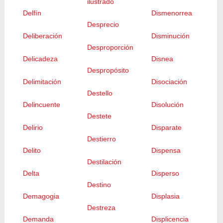
ilustrado
Delfín
Dismenorrea
Desprecio
Deliberación
Disminución
Desproporción
Delicadeza
Disnea
Despropósito
Delimitación
Disociación
Destello
Delincuente
Disolución
Destete
Delirio
Disparate
Destierro
Delito
Dispensa
Destilación
Delta
Disperso
Destino
Demagogia
Displasia
Destreza
Demanda
Displicencia