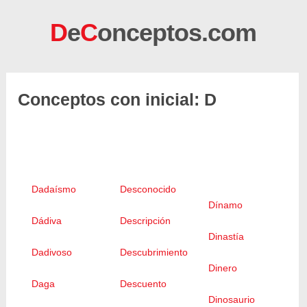
D
e
C
onceptos.com
Conceptos con inicial: D
Dadaísmo
Desconocido
Dínamo
Dádiva
Descripción
Dinastía
Dadivoso
Descubrimiento
Dinero
Daga
Descuento
Dinosaurio