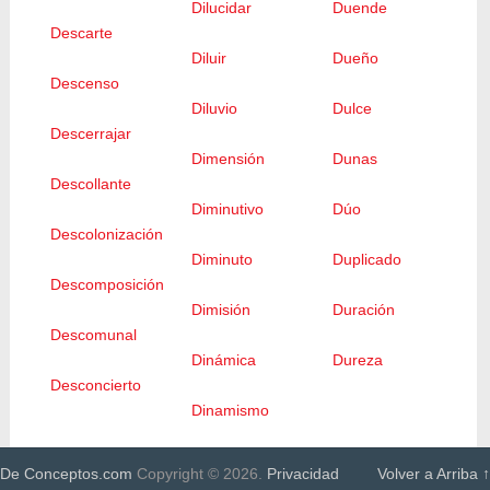
Dilucidar
Duende
Descarte
Diluir
Dueño
Descenso
Diluvio
Dulce
Descerrajar
Dimensión
Dunas
Descollante
Diminutivo
Dúo
Descolonización
Diminuto
Duplicado
Descomposición
Dimisión
Duración
Descomunal
Dinámica
Dureza
Desconcierto
Dinamismo
De Conceptos.com
Copyright © 2026.
Privacidad
Volver a Arriba ↑