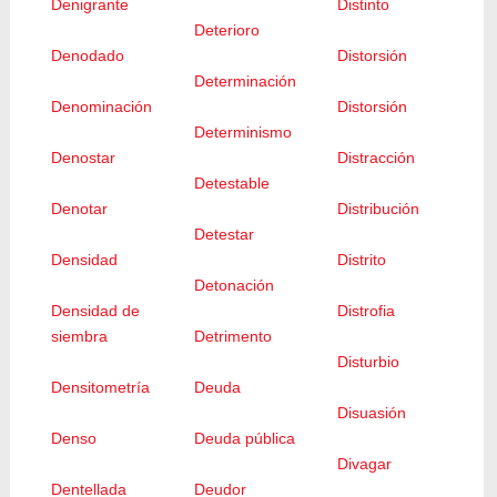
Denigrante
Distinto
Deterioro
Denodado
Distorsión
Determinación
Denominación
Distorsión
Determinismo
Denostar
Distracción
Detestable
Denotar
Distribución
Detestar
Densidad
Distrito
Detonación
Densidad de
Distrofia
siembra
Detrimento
Disturbio
Densitometría
Deuda
Disuasión
Denso
Deuda pública
Divagar
Dentellada
Deudor