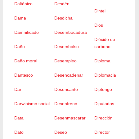
Daltónico
Desdén
Dintel
Dama
Desdicha
Dios
Damnificado
Desembocadura
Dióxido de
Daño
Desembolso
carbono
Daño moral
Desempleo
Diploma
Dantesco
Desencadenar
Diplomacia
Dar
Desencanto
Diptongo
Darwinismo social
Desenfreno
Diputados
Data
Desenmascarar
Dirección
Dato
Deseo
Director