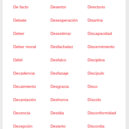
De facto
Desertor
Directorio
Debate
Desesperación
Disartria
Deber
Desestimar
Discapacidad
Deber moral
Desfachatez
Discernimiento
Débil
Desfalco
Disciplina
Decadencia
Desfasaje
Discípulo
Decaimiento
Desgracia
Disco
Decantación
Deshonra
Díscolo
Decencia
Desidia
Disconformidad
Decepción
Desierto
Discordia